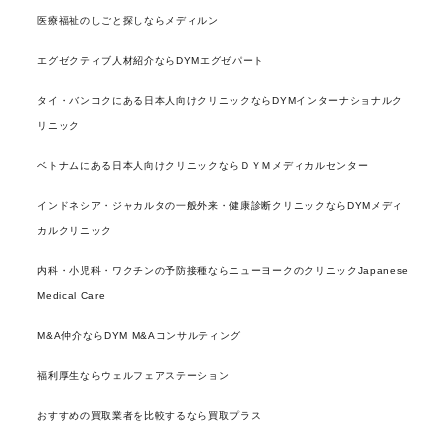
医療福祉のしごと探しならメディルン
エグゼクティブ人材紹介ならDYMエグゼパート
タイ・バンコクにある日本人向けクリニックならDYMインターナショナルク
リニック
ベトナムにある日本人向けクリニックならＤＹＭメディカルセンター
インドネシア・ジャカルタの一般外来・健康診断クリニックならDYMメディ
カルクリニック
内科・小児科・ワクチンの予防接種ならニューヨークのクリニックJapanese
Medical Care
M&A仲介ならDYM M&Aコンサルティング
福利厚生ならウェルフェアステーション
おすすめの買取業者を比較するなら買取プラス