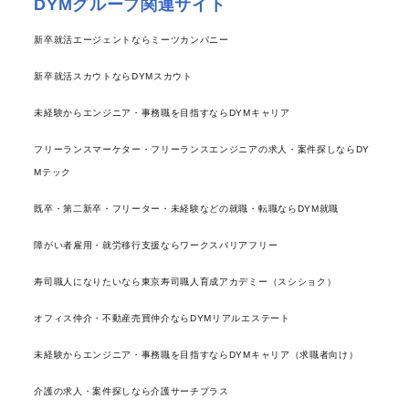
DYMグループ関連サイト
新卒就活エージェントならミーツカンパニー
新卒就活スカウトならDYMスカウト
未経験からエンジニア・事務職を目指すならDYMキャリア
フリーランスマーケター・フリーランスエンジニアの求人・案件探しならDY
Mテック
既卒・第二新卒・フリーター・未経験などの就職・転職ならDYM就職
障がい者雇用・就労移行支援ならワークスバリアフリー
寿司職人になりたいなら東京寿司職人育成アカデミー（スシショク）
オフィス仲介・不動産売買仲介ならDYMリアルエステート
未経験からエンジニア・事務職を目指すならDYMキャリア（求職者向け）
介護の求人・案件探しなら介護サーチプラス