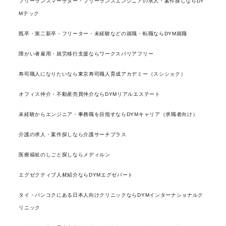
フリーランスマーケター・フリーランスエンジニアの求人・案件探しならDY
Mテック
既卒・第二新卒・フリーター・未経験などの就職・転職ならDYM就職
障がい者雇用・就労移行支援ならワークスバリアフリー
寿司職人になりたいなら東京寿司職人育成アカデミー（スシショク）
オフィス仲介・不動産売買仲介ならDYMリアルエステート
未経験からエンジニア・事務職を目指すならDYMキャリア（求職者向け）
介護の求人・案件探しなら介護サーチプラス
医療福祉のしごと探しならメディルン
エグゼクティブ人材紹介ならDYMエグゼパート
タイ・バンコクにある日本人向けクリニックならDYMインターナショナルク
リニック