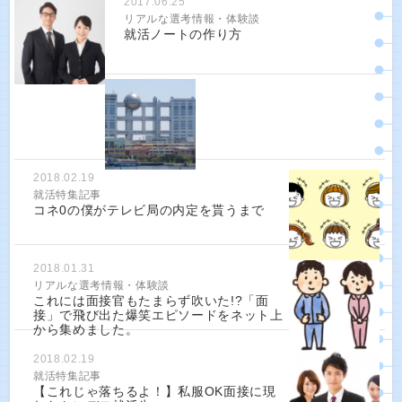
2017.06.25
リアルな選考情報・体験談
就活ノートの作り方
2018.02.19
就活特集記事
コネ0の僕がテレビ局の内定を貰うまで
2018.01.31
リアルな選考情報・体験談
これには面接官もたまらず吹いた!?「面
接」で飛び出た爆笑エピソードをネット上
から集めました。
2018.02.19
就活特集記事
【これじゃ落ちるよ！】私服OK面接に現