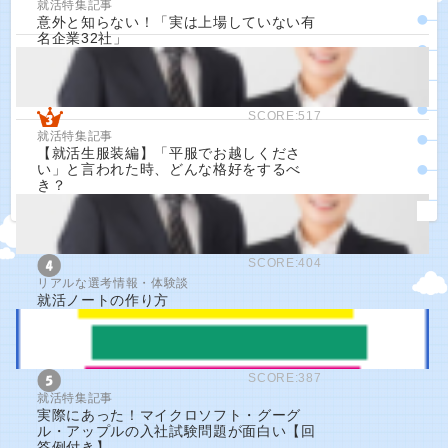
就活特集記事
意外と知らない！「実は上場していない有
名企業32社」
SCORE:517
就活特集記事
【就活生服装編】「平服でお越しくださ
い」と言われた時、どんな格好をするべ
き？
SCORE:404
リアルな選考情報・体験談
就活ノートの作り方
SCORE:387
就活特集記事
実際にあった！マイクロソフト・グーグ
ル・アップルの入社試験問題が面白い【回
答例付き】