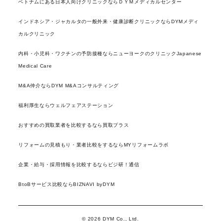
ベトナムにある日本人向けクリニックならＤＹＭメディカルセンター
インドネシア・ジャカルタの一般外来・健康診断クリニックならDYMメディ
カルクリニック
内科・小児科・ワクチンの予防接種ならニューヨークのクリニックJapanese
Medical Care
M&A仲介ならDYM M&Aコンサルティング
福利厚生ならウェルフェアステーション
おすすめの買取業者を比較するなら買取プラス
リフォームの見積もり・業者比較をするならMYリフォームラボ
企業・給与・採用情報を比較するならビジ研！通信
BtoBサービス比較ならBIZNAVI byDYM
© 2026 DYM Co., Ltd.