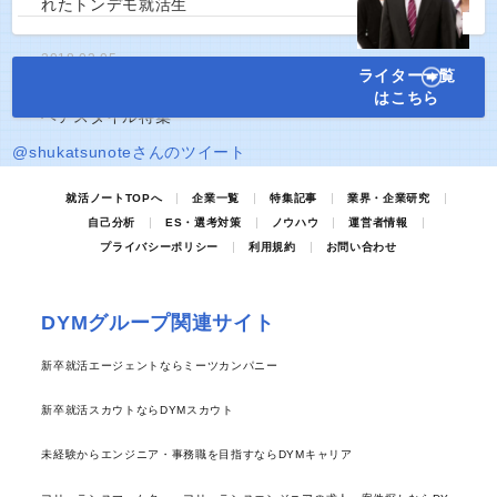
れたトンデモ就活生
2018.03.05
ライター一覧
就活特集記事
はこちら
【第一印象は髪型で決まる！】男女別就活
ヘアスタイル特集
@shukatsunoteさんのツイート
就活ノートTOPへ
企業一覧
特集記事
業界・企業研究
自己分析
ES・選考対策
ノウハウ
運営者情報
プライバシーポリシー
利用規約
お問い合わせ
DYMグループ関連サイト
新卒就活エージェントならミーツカンパニー
新卒就活スカウトならDYMスカウト
未経験からエンジニア・事務職を目指すならDYMキャリア