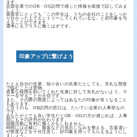
ます。
志望企業でのOB・OG訪問で感じた情報を面接で話してみま
しょう。
面接官にとっても「この学生は、うちの会社のことをしっか
り分かった上でエントリーしてくれているな」と好印象を与
えることができます。
選考にもプラスに働くはずです。
印象アップに繋げよう
たとえ自分の先輩、知り合いの先輩だとしても、失礼な態度
で臨むことは禁物。
貴重な時間を割いてくれた先輩に対して失礼がないよう、マ
ナーを守ることが大切です。
また、その際の態度によってはあなたの印象が良くなること
もあります。
と言うのも、OB訪問の窓口は、たいてい企業の人事部なの
です。
あなたがとても良い学生だとOB・OGの方が感じれば、人事
部にもその評判が伝わります。
就職活動に有利に働くかもしれません。
時間には正確に、服装などの見出しなみを整える、言葉遣い
や態度などを十分注意し、好印象を持ってもらえるようにし
ましょう。