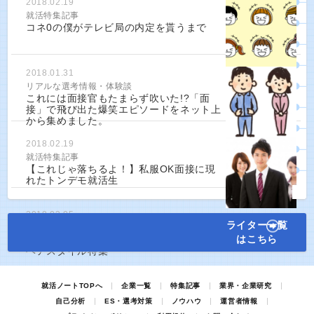
2018.02.19
就活特集記事
コネ0の僕がテレビ局の内定を貰うまで
2018.01.31
リアルな選考情報・体験談
これには面接官もたまらず吹いた!?「面
接」で飛び出た爆笑エピソードをネット上
から集めました。
2018.02.19
就活特集記事
【これじゃ落ちるよ！】私服OK面接に現
れたトンデモ就活生
2018.03.05
ライター一覧
就活特集記事
はこちら
【第一印象は髪型で決まる！】男女別就活
ヘアスタイル特集
就活ノートTOPへ
企業一覧
特集記事
業界・企業研究
自己分析
ES・選考対策
ノウハウ
運営者情報