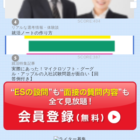
SCORE:404
リアルな選考情報・体験談
就活ノートの作り方
SCORE:387
就活特集記事
実際にあった！マイクロソフト・グーグ
ル・アップルの入社試験問題が面白い【回
答例付き】