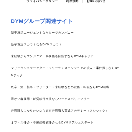
プライバシーポリシー
利用規約
お問い合わせ
DYMグループ関連サイト
新卒就活エージェントならミーツカンパニー
新卒就活スカウトならDYMスカウト
未経験からエンジニア・事務職を目指すならDYMキャリア
フリーランスマーケター・フリーランスエンジニアの求人・案件探しならDY
Mテック
既卒・第二新卒・フリーター・未経験などの就職・転職ならDYM就職
障がい者雇用・就労移行支援ならワークスバリアフリー
寿司職人になりたいなら東京寿司職人育成アカデミー（スシショク）
オフィス仲介・不動産売買仲介ならDYMリアルエステート