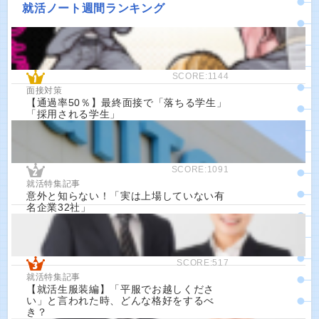
就活ノート週間ランキング
SCORE:1144
面接対策
【通過率50％】最終面接で「落ちる学生」
「採用される学生」
SCORE:1091
就活特集記事
意外と知らない！「実は上場していない有
名企業32社」
SCORE:517
就活特集記事
【就活生服装編】「平服でお越しくださ
い」と言われた時、どんな格好をするべ
き？