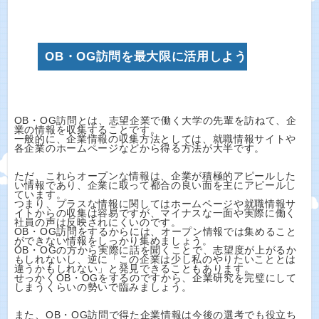
OB・OG訪問を最大限に活用しよう
OB・OG訪問とは、志望企業で働く大学の先輩を訪ねて、企
業の情報を収集することです。
一般的に、企業情報の収集方法としては、就職情報サイトや
各企業のホームページなどから得る方法が大半です。
ただ、これらオープンな情報は、企業が積極的アピールした
い情報であり、企業に取って都合の良い面を主にアピールし
ています。
つまり、プラスな情報に関してはホームページや就職情報サ
イトからの収集は容易ですが、マイナスな一面や実際に働く
社員の声は反映されにくいのです。
OB・OG訪問をするからには、オープン情報では集めること
ができない情報をしっかり集めましょう。
OB・OGの方から実際に話を聞くことで、志望度が上がるか
もしれないし、逆に「この企業は少し私のやりたいこととは
違うかもしれない」と発見できることもあります。
せっかくOB・OGをするのですから、企業研究を完璧にして
しまうくらいの勢いで臨みましょう。
また、OB・OG訪問で得た企業情報は今後の選考でも役立ち