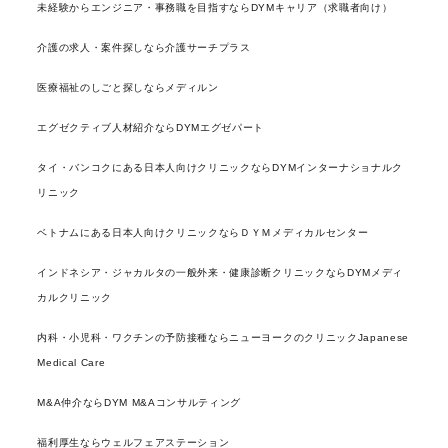
未経験からエンジニア・事務職を目指すならDYMキャリア（求職者向け）
介護の求人・案件探しなら介護サーチプラス
医療福祉のしごと探しならメディルン
エグゼクティブ人材紹介ならDYMエグゼパート
タイ・バンコクにある日本人向けクリニックならDYMインターナショナルク
リニック
ベトナムにある日本人向けクリニックならＤＹＭメディカルセンター
インドネシア・ジャカルタの一般外来・健康診断クリニックならDYMメディ
カルクリニック
内科・小児科・ワクチンの予防接種ならニューヨークのクリニックJapanese
Medical Care
M&A仲介ならDYM M&Aコンサルティング
福利厚生ならウェルフェアステーション