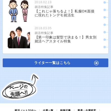
2018.02.19
就活特集記事
【これじゃ落ちるよ！】私服OK面接
に現れたトンデモ就活生
2018.03.05
就活特集記事
【第一印象は髪型で決まる！】男女別
就活ヘアスタイル特集
ライター一覧はこちら
就活ノートTOPへ
企業一覧
特集記事
業界・企業研究