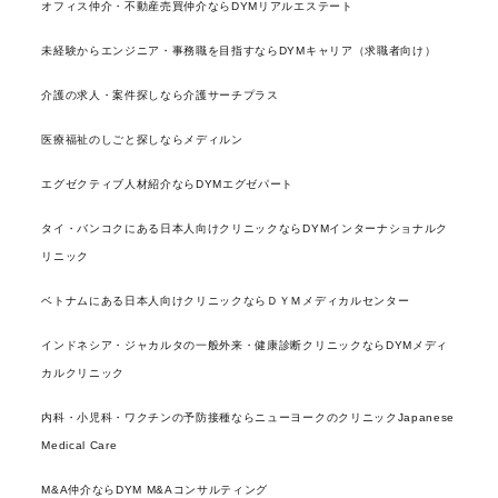
オフィス仲介・不動産売買仲介ならDYMリアルエステート
未経験からエンジニア・事務職を目指すならDYMキャリア（求職者向け）
介護の求人・案件探しなら介護サーチプラス
医療福祉のしごと探しならメディルン
エグゼクティブ人材紹介ならDYMエグゼパート
タイ・バンコクにある日本人向けクリニックならDYMインターナショナルク
リニック
ベトナムにある日本人向けクリニックならＤＹＭメディカルセンター
インドネシア・ジャカルタの一般外来・健康診断クリニックならDYMメディ
カルクリニック
内科・小児科・ワクチンの予防接種ならニューヨークのクリニックJapanese
Medical Care
M&A仲介ならDYM M&Aコンサルティング