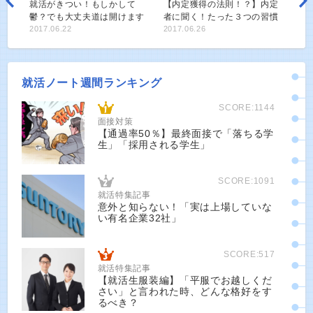
就活がきつい！もしかして
【内定獲得の法則！？】内定
鬱？でも大丈夫道は開けます
者に聞く！たった３つの習慣
2017.06.22
2017.06.26
就活ノート週間ランキング
SCORE:1144
面接対策
【通過率50％】最終面接で「落ちる学
生」「採用される学生」
SCORE:1091
就活特集記事
意外と知らない！「実は上場していな
い有名企業32社」
SCORE:517
就活特集記事
【就活生服装編】「平服でお越しくだ
さい」と言われた時、どんな格好をす
るべき？