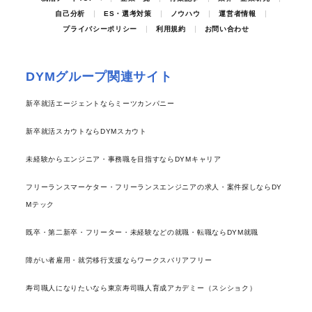
自己分析
ES・選考対策
ノウハウ
運営者情報
プライバシーポリシー
利用規約
お問い合わせ
DYMグループ関連サイト
新卒就活エージェントならミーツカンパニー
新卒就活スカウトならDYMスカウト
未経験からエンジニア・事務職を目指すならDYMキャリア
フリーランスマーケター・フリーランスエンジニアの求人・案件探しならDY
Mテック
既卒・第二新卒・フリーター・未経験などの就職・転職ならDYM就職
障がい者雇用・就労移行支援ならワークスバリアフリー
寿司職人になりたいなら東京寿司職人育成アカデミー（スシショク）