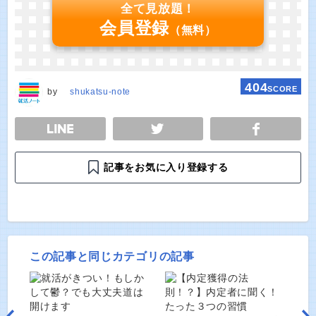
全て見放題！
会員登録
（無料）
404
SCORE
by
shukatsu-note
E
TWEET
SHARE
記事をお気に入り登録する
この記事と同じカテゴリの記事