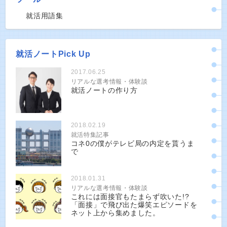
就活用語集
就活ノートPick Up
2017.06.25
リアルな選考情報・体験談
就活ノートの作り方
2018.02.19
就活特集記事
コネ0の僕がテレビ局の内定を貰うま
で
2018.01.31
リアルな選考情報・体験談
これには面接官もたまらず吹いた!?
「面接」で飛び出た爆笑エピソードを
ネット上から集めました。