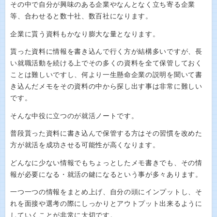
その中で自分が興味のある企業やなんとなく立ち寄る企業
等、合わせると数十社、数百社になります。
企業に貰う資料もかなり膨大な量となります。
貰った資料に情報を書き込んで行く方が結構多いですが、長
い就職活動を続ける上でその多くの資料を全て保管しておく
ことは難しいですし、何より一生懸命企業の説明を聞いて書
き込んだメモをその資料の中から探し出す事は非常に難しい
です。
そんな中役に立つのが就活ノートです。
普段貰った資料に書き込んで保管する方はその習慣を改めた
方が就活を成功させる可能性が高くなります。
どんなに少ない情報でもちょっとしたメモ書きでも、その情
報が必要になる・就活の鍵になるという事が多々あります。
一つ一つの情報をまとめ上げ、自分の頭にインプットし、そ
れを面接や選考の際にしっかりとアウトプット出来るように
していくことが非常に大切です。