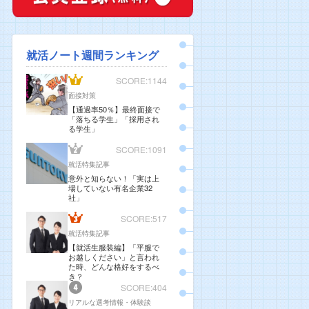
就活ノート週間ランキング
SCORE:1144
面接対策
【通過率50％】最終面接で
「落ちる学生」「採用され
る学生」
SCORE:1091
就活特集記事
意外と知らない！「実は上
場していない有名企業32
社」
SCORE:517
就活特集記事
【就活生服装編】「平服で
お越しください」と言われ
た時、どんな格好をするべ
き？
SCORE:404
リアルな選考情報・体験談