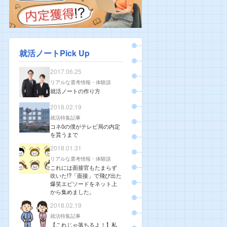
就活ノートPick Up
2017.06.25
リアルな選考情報・体験談
就活ノートの作り方
2018.02.19
就活特集記事
コネ0の僕がテレビ局の内定
を貰うまで
2018.01.31
リアルな選考情報・体験談
これには面接官もたまらず
吹いた!?「面接」で飛び出た
爆笑エピソードをネット上
から集めました。
2018.02.19
就活特集記事
【これじゃ落ちるよ！】私