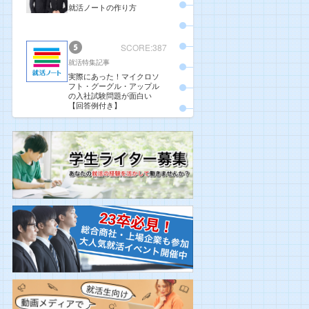
就活ノートの作り方
SCORE:387
就活特集記事
実際にあった！マイクロソ
フト・グーグル・アップル
の入社試験問題が面白い
【回答例付き】