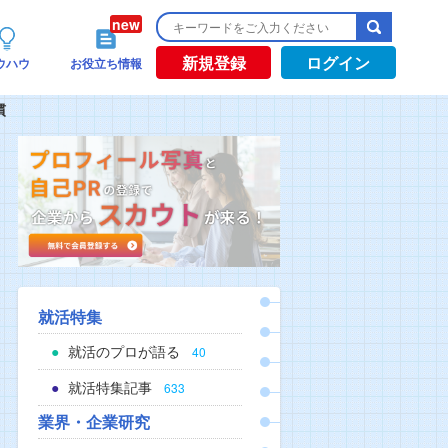
新規登録
ログイン
ウハウ
お役立ち情報
慣
就活特集
就活のプロが語る
40
就活特集記事
633
業界・企業研究