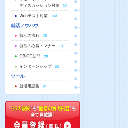
ディスカッション対策
32
Webテスト対策
133
就活ノウハウ
就活の流れ
25
就活の心得・マナー
131
OB/OG訪問
20
インターンシップ
52
ツール
就活用語集
24