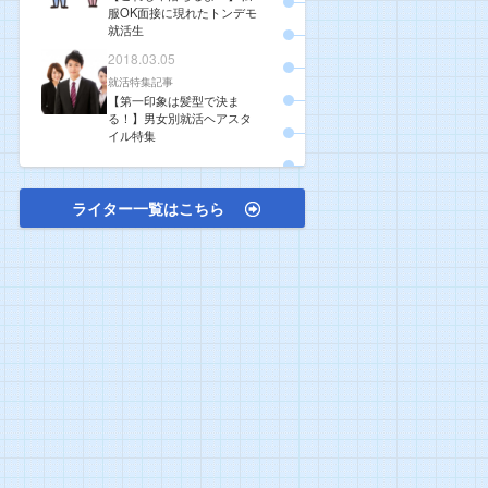
服OK面接に現れたトンデモ
就活生
2018.03.05
就活特集記事
【第一印象は髪型で決ま
る！】男女別就活ヘアスタ
イル特集
ライター一覧はこちら