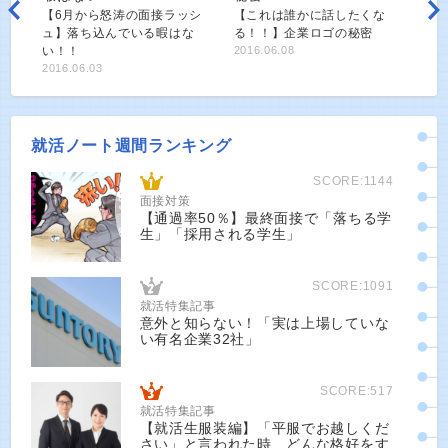
【6月から怒涛の面接ラッシ
【これは誰かに話したくな
ュ】落ち込んでいる暇はな
る！！】企業ロゴの秘密
い！！
2016.06.08
2016.06.03
就活ノート週間ランキング
SCORE:1144
面接対策
【通過率50％】最終面接で「落ちる学
生」「採用される学生」
SCORE:1091
就活特集記事
意外と知らない！「実は上場していな
い有名企業32社」
SCORE:517
就活特集記事
【就活生服装編】「平服でお越しくだ
さい」と言われた時、どんな格好をす