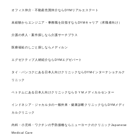
オフィス仲介・不動産売買仲介ならDYMリアルエステート
未経験からエンジニア・事務職を目指すならDYMキャリア（求職者向け）
介護の求人・案件探しなら介護サーチプラス
医療福祉のしごと探しならメディルン
エグゼクティブ人材紹介ならDYMエグゼパート
タイ・バンコクにある日本人向けクリニックならDYMインターナショナルク
リニック
ベトナムにある日本人向けクリニックならＤＹＭメディカルセンター
インドネシア・ジャカルタの一般外来・健康診断クリニックならDYMメディ
カルクリニック
内科・小児科・ワクチンの予防接種ならニューヨークのクリニックJapanese
Medical Care