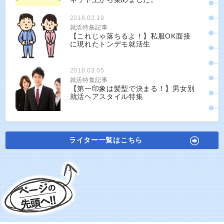
2018.02.19
就活特集記事
【これじゃ落ちるよ！】私服OK面接
に現れたトンデモ就活生
2018.03.05
就活特集記事
【第一印象は髪型で決まる！】男女別
就活ヘアスタイル特集
ライター一覧はこちら