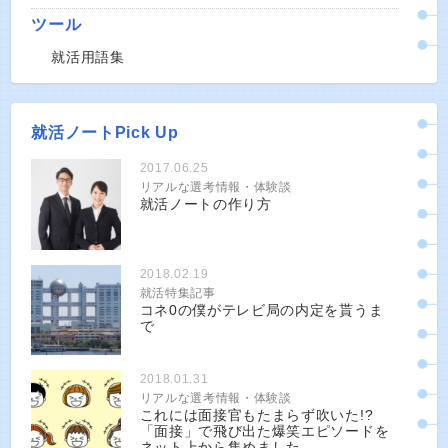
ツール
就活用語集
就活ノートPick Up
2017.06.25
リアルな選考情報・体験談
就活ノートの作り方
2018.02.19
就活特集記事
コネ0の僕がテレビ局の内定を貰うま
で
2018.01.31
リアルな選考情報・体験談
これには面接官もたまらず吹いた!?
「面接」で飛び出た爆笑エピソードを
ネット上から集めました。