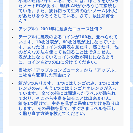
小道の迷路の中にいる。そこには、ほこりをかぶっ
たノートPCがあり、無線LANがかろうじて接続し
ている。また、疲れ切って生気のないノーム(小人)
があたりをうろうろしている。さて、汝は如何せ
ん？
アップル）2001年に起きたニュースは何？
テーブルに裏表のあるコインが100枚、並べられて
います。10枚は表が、90枚は裏が上になっていま
す。あなたはコインの裏表を見たり、感じたり、他
のどんな方法を使っても知ることはできません。
表が上になっているコインの数が同じになるよう
に、コインを2つの山に分けてください。
当社が「アップルコンピュータ」から「アップル」
に社名を変更した理由は？
箱が3つあります。 1つにはリンゴのみ、1つにはオ
レンジのみ、もう1つにはリンゴとオレンジが入っ
ています。 全ての箱には間違ったラベルが貼られ
ており、そこから中身を知ることは出来ません。
箱を1つ開けて、中身を見ずに果物1つだけを取り出
します。 その果物を見て、すぐさまラベルを正し
く貼り直す方法を教えてください。