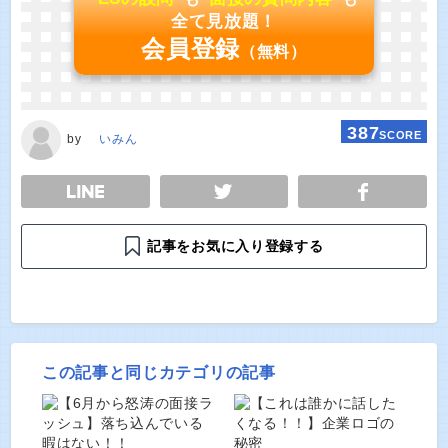
全て見放題！
会員登録
（無料）
387
SCORE
by
いみん
E
TWEET
SHARE
記事をお気に入り登録する
この記事と同じカテゴリの記事