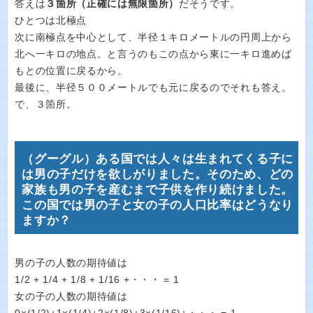
答えは
３箇所（正確には無限箇所）
だそうです。
ひとつは北極点
次に南極点を中心として、半径１キロメートルの円周上から
北へ一キロの地点。と言うのもこの点から東に一キロ進めば
もとの位置に戻るから。
最後に、半径５００メートルでも元に戻るのでそれも答え。
で、３箇所。
（グーグル）ある国では人々は生まれてくる子に
は男の子だけを欲しがりました。そのため、どの
家族も男の子を産むまで子供を作り続けました。
この国では男の子と女の子の人口比率はどうなり
ますか？
男の子の人数の期待値は
1/2 + 1/4 + 1/8 + 1/16 +・・・ = 1
女の子の人数の期待値は