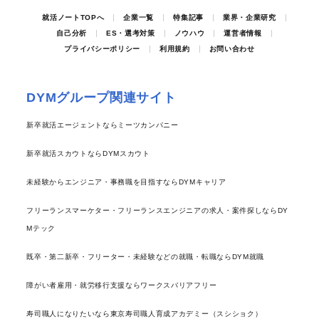
就活ノートTOPへ
企業一覧
特集記事
業界・企業研究
自己分析
ES・選考対策
ノウハウ
運営者情報
プライバシーポリシー
利用規約
お問い合わせ
DYMグループ関連サイト
新卒就活エージェントならミーツカンパニー
新卒就活スカウトならDYMスカウト
未経験からエンジニア・事務職を目指すならDYMキャリア
フリーランスマーケター・フリーランスエンジニアの求人・案件探しならDY
Mテック
既卒・第二新卒・フリーター・未経験などの就職・転職ならDYM就職
障がい者雇用・就労移行支援ならワークスバリアフリー
寿司職人になりたいなら東京寿司職人育成アカデミー（スシショク）