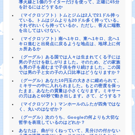
導火線と1個のライターだけを使って、正確に45分
を計るにはどうするか
（マイクロソフト）トムとジムは2人で21ドル持っ
ている。トムはジムよりも20ドル多く持っている。
それぞれいくら持っているか。ただし、答えに端数
を出してはいけない。
（マイクロソフト）南へ1キロ、東へ1キロ、北へ1
キロ進むと出発点に戻るような地点は、地球上に何
ヵ所あるか
（グーグル）ある国では人々は生まれてくる子には
男の子だけを欲しがりました。そのため、どの家族
も男の子を産むまで子供を作り続けました。この国
では男の子と女の子の人口比率はどうなりますか？
（グーグル）あなた10円玉の大きさに縮められて、
ミキサーの中に入れられました。もとの密度を保っ
たまま、あなたの質量は小さくなります。ミキサー
の刃はあと60秒で動き出します。さて、どうする？
（マイクロソフト）マンホールのふたが四角ではな
く、丸いのはなぜか？
（グーグル）次のうち、Googleの何よりも大切な
哲学を表現しているのはどれか？
あなたは、曲がりくねっていて、見分けの付かない