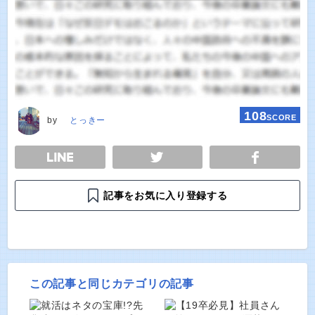
108
SCORE
by
とっきー
E
TWEET
SHARE
記事をお気に入り登録する
この記事と同じカテゴリの記事