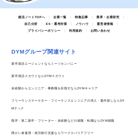
就活ノートTOPへ
企業一覧
特集記事
業界・企業研究
自己分析
ES・選考対策
ノウハウ
運営者情報
プライバシーポリシー
利用規約
お問い合わせ
DYMグループ関連サイト
新卒就活エージェントならミーツカンパニー
新卒就活スカウトならDYMスカウト
未経験からエンジニア・事務職を目指すならDYMキャリア
フリーランスマーケター・フリーランスエンジニアの求人・案件探しならDY
Mテック
既卒・第二新卒・フリーター・未経験などの就職・転職ならDYM就職
障がい者雇用・就労移行支援ならワークスバリアフリー