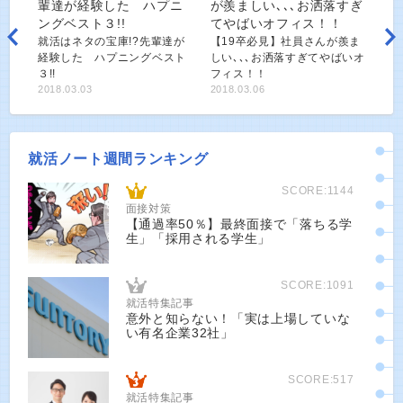
就活はネタの宝庫!?先輩達が
【19卒必見】社員さんが羨ま
経験した ハプニングベスト
しい､､､お洒落すぎてやばいオ
３!!
フィス！！
2018.03.03
2018.03.06
就活ノート週間ランキング
SCORE:1144
面接対策
【通過率50％】最終面接で「落ちる学
生」「採用される学生」
SCORE:1091
就活特集記事
意外と知らない！「実は上場していな
い有名企業32社」
SCORE:517
就活特集記事