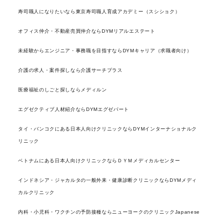
寿司職人になりたいなら東京寿司職人育成アカデミー（スシショク）
オフィス仲介・不動産売買仲介ならDYMリアルエステート
未経験からエンジニア・事務職を目指すならDYMキャリア（求職者向け）
介護の求人・案件探しなら介護サーチプラス
医療福祉のしごと探しならメディルン
エグゼクティブ人材紹介ならDYMエグゼパート
タイ・バンコクにある日本人向けクリニックならDYMインターナショナルク
リニック
ベトナムにある日本人向けクリニックならＤＹＭメディカルセンター
インドネシア・ジャカルタの一般外来・健康診断クリニックならDYMメディ
カルクリニック
内科・小児科・ワクチンの予防接種ならニューヨークのクリニックJapanese