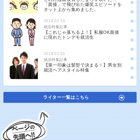
「面接」で飛び出た爆笑エピソードを
ネット上から集めました。
2018.02.19
就活特集記事
【これじゃ落ちるよ！】私服OK面接
に現れたトンデモ就活生
2018.03.05
就活特集記事
【第一印象は髪型で決まる！】男女別
就活ヘアスタイル特集
ライター一覧はこちら