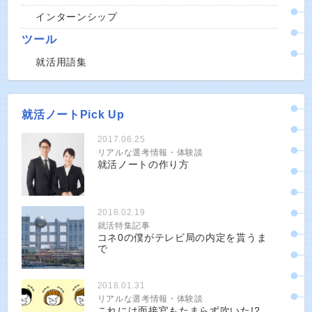
インターンシップ
ツール
就活用語集
就活ノートPick Up
2017.06.25
リアルな選考情報・体験談
就活ノートの作り方
2018.02.19
就活特集記事
コネ0の僕がテレビ局の内定を貰うま
で
2018.01.31
リアルな選考情報・体験談
これには面接官もたまらず吹いた!?