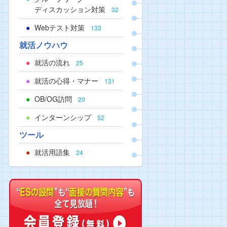
ディスカッション対策
32
Webテスト対策
133
就活ノウハウ
就活の流れ
25
就活の心得・マナー
131
OB/OG訪問
20
インターンシップ
52
ツール
就活用語集
24