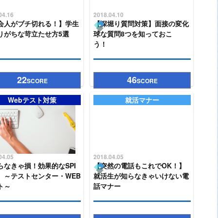
04.16
2018.04.10
会人がブチ切れる！】学生
【深堀り質問対策】面接の変化
りがちな苛立たせ方5選
球な質問8つを知っておこ
う！
22
46
SCORE
SCORE
Webテスト対策
就活マナー
04.05
2018.04.05
らなきゃ損！効果的なSPI
【突然の電話もこれでOK！】
】～テストセンター・WEB
就活生が知らなきゃいけない電
ト～
話マナー