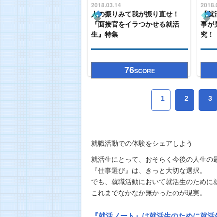
2018.03.14
2018.
人の振りみて我が振り直せ！
【就
『面接官をイラつかせる就活
事が
生』特集
究！
76
SCORE
1
2
3
就職活動での体験をシェアしよう
就活生にとって、おそらく今後の人生の
『仕事選び』は、きっと大切な選択。
でも、就職活動において就活生のために
これまでなかなか無かったのが現実。
『就活ノート』は就活生のために就活