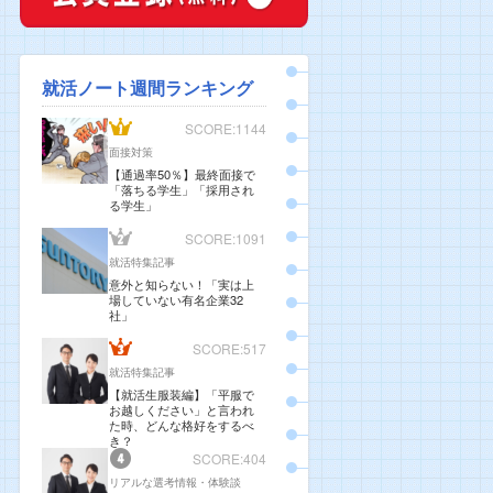
就活ノート週間ランキング
SCORE:1144
面接対策
【通過率50％】最終面接で
「落ちる学生」「採用され
る学生」
SCORE:1091
就活特集記事
意外と知らない！「実は上
場していない有名企業32
社」
SCORE:517
就活特集記事
【就活生服装編】「平服で
お越しください」と言われ
た時、どんな格好をするべ
き？
SCORE:404
リアルな選考情報・体験談