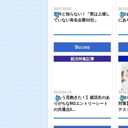
2021.09.02
2018.
意外と知らない！「実は上場し
【社
ていない有名企業32社」
にあ
9
SCORE
就活特集記事
2018.04.10
2018.
【もう見飽きた！】就活生のあ
【知
りがちなNGエントリーシート
対策
の共通点5...
テス