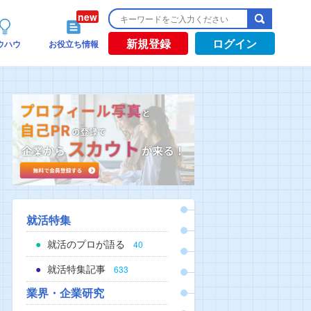
新規登録
ログイン
ウハウ
お役立ち情報
就活特集
就活のプロが語る
40
就活特集記事
633
業界・企業研究