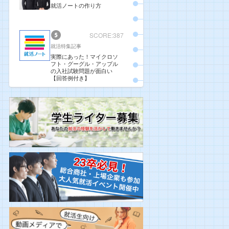
就活ノートの作り方
SCORE:387
就活特集記事
実際にあった！マイクロソ
フト・グーグル・アップル
の入社試験問題が面白い
【回答例付き】