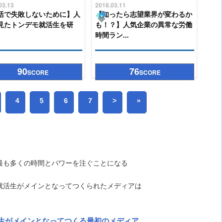
03.13
2018.03.11
活で失敗しないために】人
【知ったら志望業界が変わるか
見たトンデモ就活生を研
も！？】人気企業の異常な労働
時間ラン...
90
76
SCORE
SCORE
4
5
6
7
>
»
最も多くの時間とパワーを注ぐことになる
就活生がメインとなってつくられたメディアは
生がメインとなってつくる最初のメディア。