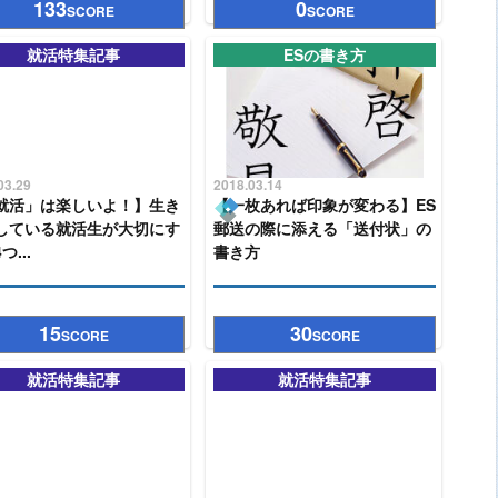
133
0
SCORE
SCORE
就活特集記事
ESの書き方
03.29
2018.03.14
就活」は楽しいよ！】生き
【一枚あれば印象が変わる】ES
している就活生が大切にす
郵送の際に添える「送付状」の
つ...
書き方
15
30
SCORE
SCORE
就活特集記事
就活特集記事