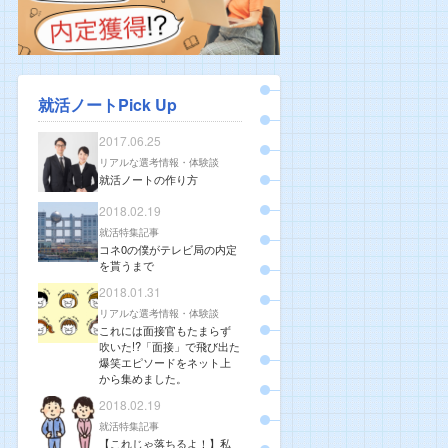
就活ノートPick Up
2017.06.25
リアルな選考情報・体験談
就活ノートの作り方
2018.02.19
就活特集記事
コネ0の僕がテレビ局の内定
を貰うまで
2018.01.31
リアルな選考情報・体験談
これには面接官もたまらず
吹いた!?「面接」で飛び出た
爆笑エピソードをネット上
から集めました。
2018.02.19
就活特集記事
【これじゃ落ちるよ！】私