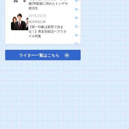
服OK面接に現れたトンデモ
就活生
2018.03.05
就活特集記事
【第一印象は髪型で決ま
る！】男女別就活ヘアスタ
イル特集
ライター一覧はこちら