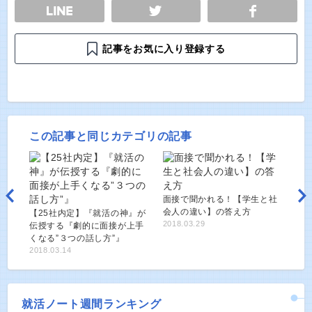
E
TWEET
SHARE
記事をお気に入り登録する
この記事と同じカテゴリの記事
面接で聞かれる！【学生と社
会人の違い】の答え方
【25社内定】『就活の神』が
2018.03.29
伝授する『劇的に面接が上手
くなる”３つの話し方”』
2018.03.14
就活ノート週間ランキング