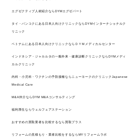
エグゼクティブ人材紹介ならDYMエグゼパート
タイ・バンコクにある日本人向けクリニックならDYMインターナショナルク
リニック
ベトナムにある日本人向けクリニックならＤＹＭメディカルセンター
インドネシア・ジャカルタの一般外来・健康診断クリニックならDYMメディ
カルクリニック
内科・小児科・ワクチンの予防接種ならニューヨークのクリニックJapanese
Medical Care
M&A仲介ならDYM M&Aコンサルティング
福利厚生ならウェルフェアステーション
おすすめの買取業者を比較するなら買取プラス
リフォームの見積もり・業者比較をするならMYリフォームラボ