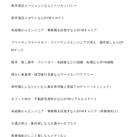
新卒就活エージェントならミーツカンパニー
新卒就活スカウトならDYMスカウト
未経験からエンジニア・事務職を目指すならDYMキャリア
フリーランスマーケター・フリーランスエンジニアの求人・案件探しならDY
Mテック
既卒・第二新卒・フリーター・未経験などの就職・転職ならDYM就職
障がい者雇用・就労移行支援ならワークスバリアフリー
寿司職人になりたいなら東京寿司職人育成アカデミー（スシショク）
オフィス仲介・不動産売買仲介ならDYMリアルエステート
未経験からエンジニア・事務職を目指すならDYMキャリア（求職者向け）
介護の求人・案件探しなら介護サーチプラス
医療福祉のしごと探しならメディルン