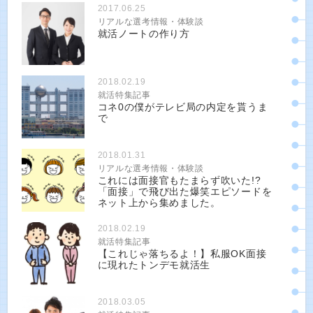
2017.06.25
リアルな選考情報・体験談
就活ノートの作り方
2018.02.19
就活特集記事
コネ0の僕がテレビ局の内定を貰うま
で
2018.01.31
リアルな選考情報・体験談
これには面接官もたまらず吹いた!?
「面接」で飛び出た爆笑エピソードを
ネット上から集めました。
2018.02.19
就活特集記事
【これじゃ落ちるよ！】私服OK面接
に現れたトンデモ就活生
2018.03.05