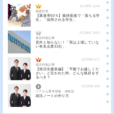
SCORE:1144
面接対策
【通過率50％】最終面接で「落ちる学
生」「採用される学生」
SCORE:1091
就活特集記事
意外と知らない！「実は上場していな
い有名企業32社」
SCORE:517
就活特集記事
【就活生服装編】「平服でお越しくだ
さい」と言われた時、どんな格好をす
るべき？
SCORE:404
リアルな選考情報・体験談
就活ノートの作り方