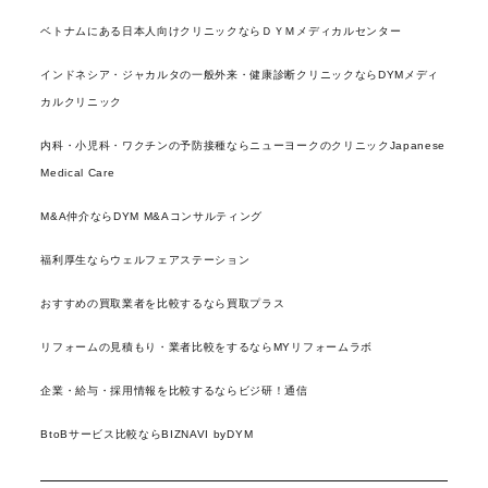
ベトナムにある日本人向けクリニックならＤＹＭメディカルセンター
インドネシア・ジャカルタの一般外来・健康診断クリニックならDYMメディ
カルクリニック
内科・小児科・ワクチンの予防接種ならニューヨークのクリニックJapanese
Medical Care
M&A仲介ならDYM M&Aコンサルティング
福利厚生ならウェルフェアステーション
おすすめの買取業者を比較するなら買取プラス
リフォームの見積もり・業者比較をするならMYリフォームラボ
企業・給与・採用情報を比較するならビジ研！通信
BtoBサービス比較ならBIZNAVI byDYM