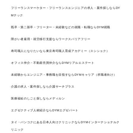
フリーランスマーケター・フリーランスエンジニアの求人・案件探しならDY
Mテック
既卒・第二新卒・フリーター・未経験などの就職・転職ならDYM就職
障がい者雇用・就労移行支援ならワークスバリアフリー
寿司職人になりたいなら東京寿司職人育成アカデミー（スシショク）
オフィス仲介・不動産売買仲介ならDYMリアルエステート
未経験からエンジニア・事務職を目指すならDYMキャリア（求職者向け）
介護の求人・案件探しなら介護サーチプラス
医療福祉のしごと探しならメディルン
エグゼクティブ人材紹介ならDYMエグゼパート
タイ・バンコクにある日本人向けクリニックならDYMインターナショナルク
リニック