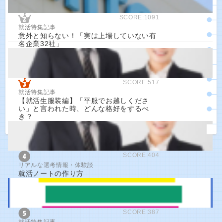
SCORE:1091
就活特集記事
意外と知らない！「実は上場していない有
名企業32社」
SCORE:517
就活特集記事
【就活生服装編】「平服でお越しくださ
い」と言われた時、どんな格好をするべ
き？
SCORE:404
リアルな選考情報・体験談
就活ノートの作り方
SCORE:387
就活特集記事