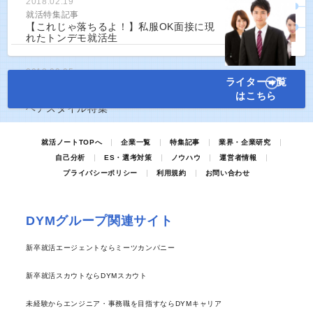
2018.02.19
就活特集記事
【これじゃ落ちるよ！】私服OK面接に現
れたトンデモ就活生
2018.03.05
ライター一覧
就活特集記事
はこちら
【第一印象は髪型で決まる！】男女別就活
ヘアスタイル特集
就活ノートTOPへ
企業一覧
特集記事
業界・企業研究
自己分析
ES・選考対策
ノウハウ
運営者情報
プライバシーポリシー
利用規約
お問い合わせ
DYMグループ関連サイト
新卒就活エージェントならミーツカンパニー
新卒就活スカウトならDYMスカウト
未経験からエンジニア・事務職を目指すならDYMキャリア