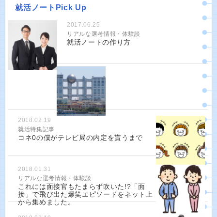
就活ノートPick Up
2017.06.25
リアルな選考情報・体験談
就活ノートの作り方
2018.02.19
就活特集記事
コネ0の僕がテレビ局の内定を貰うまで
2018.01.31
リアルな選考情報・体験談
これには面接官もたまらず吹いた!?「面
接」で飛び出た爆笑エピソードをネット上
から集めました。