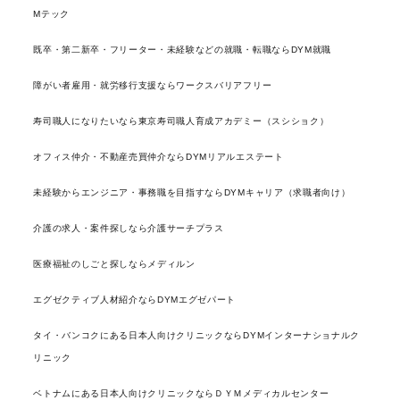
Mテック
既卒・第二新卒・フリーター・未経験などの就職・転職ならDYM就職
障がい者雇用・就労移行支援ならワークスバリアフリー
寿司職人になりたいなら東京寿司職人育成アカデミー（スシショク）
オフィス仲介・不動産売買仲介ならDYMリアルエステート
未経験からエンジニア・事務職を目指すならDYMキャリア（求職者向け）
介護の求人・案件探しなら介護サーチプラス
医療福祉のしごと探しならメディルン
エグゼクティブ人材紹介ならDYMエグゼパート
タイ・バンコクにある日本人向けクリニックならDYMインターナショナルク
リニック
ベトナムにある日本人向けクリニックならＤＹＭメディカルセンター