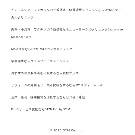
インドネシア・ジャカルタの一般外来・健康診断クリニックならDYMメディ
カルクリニック
内科・小児科・ワクチンの予防接種ならニューヨークのクリニックJapanese
Medical Care
M&A仲介ならDYM M&Aコンサルティング
福利厚生ならウェルフェアステーション
おすすめの買取業者を比較するなら買取プラス
リフォームの見積もり・業者比較をするならMYリフォームラボ
企業・給与・採用情報を比較するならビジ研！通信
BtoBサービス比較ならBIZNAVI byDYM
© 2026 DYM Co., Ltd.