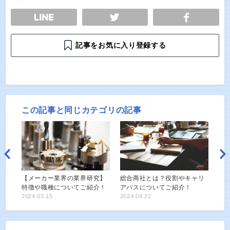
E
TWEET
SHARE
記事をお気に入り登録する
この記事と同じカテゴリの記事
【メーカー業界の業界研究】
総合商社とは？役割やキャリ
特徴や職種についてご紹介！
アパスについてご紹介！
2024.03.15
2024.04.22