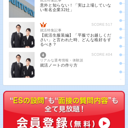
就活特集記事
意外と知らない！「実は上場していな
い有名企業32社」
SCORE:517
就活特集記事
【就活生服装編】「平服でお越しくだ
さい」と言われた時、どんな格好をす
るべき？
SCORE:404
リアルな選考情報・体験談
就活ノートの作り方