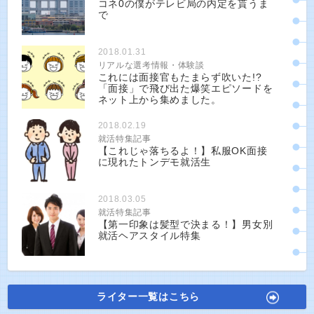
コネ0の僕がテレビ局の内定を貰うま
で
2018.01.31
リアルな選考情報・体験談
これには面接官もたまらず吹いた!?
「面接」で飛び出た爆笑エピソードを
ネット上から集めました。
2018.02.19
就活特集記事
【これじゃ落ちるよ！】私服OK面接
に現れたトンデモ就活生
2018.03.05
就活特集記事
【第一印象は髪型で決まる！】男女別
就活ヘアスタイル特集
ライター一覧はこちら