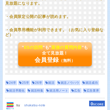
見放題になります。
・会員限定公開の記事が読めます。
・会員専用機能が利用できます。（お気に入り登録な
ど）
"
ESの設問
"も"
面接の質問内容
"も
全て見放題！
会員登録
（無料）
24卒
25卒
26卒
就活
就活ノウハウ
就活成功
就活早期化
就活特集
就活用ノート
広告
広告業界
0
SCORE
by
shukatsu-note