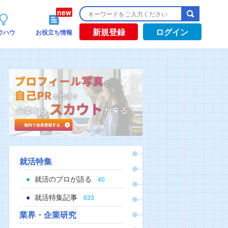
新規登録
ログイン
ウハウ
お役立ち情報
就活特集
就活のプロが語る
40
就活特集記事
633
業界・企業研究