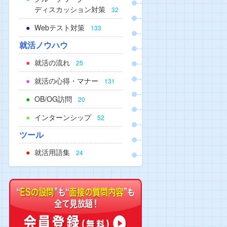
ディスカッション対策
32
Webテスト対策
133
就活ノウハウ
就活の流れ
25
就活の心得・マナー
131
OB/OG訪問
20
インターンシップ
52
ツール
就活用語集
24