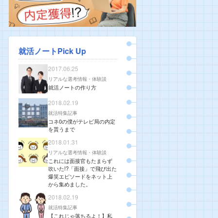
就活ノートPick Up
2017.06.25
リアルな選考情報・体験談
就活ノートの作り方
2018.02.19
就活特集記事
コネ0の僕がテレビ局の内定
を貰うまで
2018.01.31
リアルな選考情報・体験談
これには面接官もたまらず
吹いた!?「面接」で飛び出た
爆笑エピソードをネット上
から集めました。
2018.02.19
就活特集記事
【これじゃ落ちるよ！】私