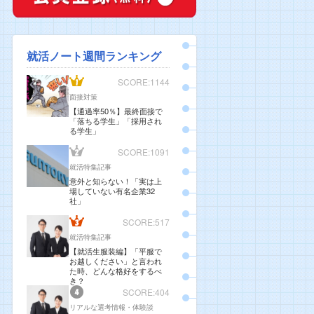
就活ノート週間ランキング
SCORE:1144
面接対策
【通過率50％】最終面接で
「落ちる学生」「採用され
る学生」
SCORE:1091
就活特集記事
意外と知らない！「実は上
場していない有名企業32
社」
SCORE:517
就活特集記事
【就活生服装編】「平服で
お越しください」と言われ
た時、どんな格好をするべ
き？
SCORE:404
リアルな選考情報・体験談