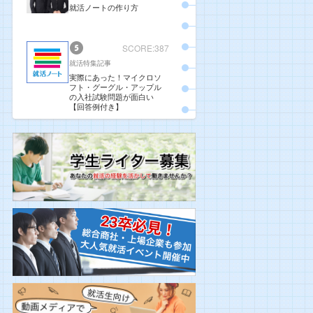
就活ノートの作り方
SCORE:387
就活特集記事
実際にあった！マイクロソ
フト・グーグル・アップル
の入社試験問題が面白い
【回答例付き】