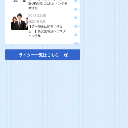
服OK面接に現れたトンデモ
就活生
2018.03.05
就活特集記事
【第一印象は髪型で決ま
る！】男女別就活ヘアスタ
イル特集
ライター一覧はこちら