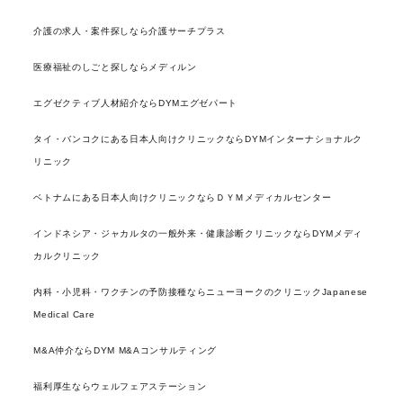
介護の求人・案件探しなら介護サーチプラス
医療福祉のしごと探しならメディルン
エグゼクティブ人材紹介ならDYMエグゼパート
タイ・バンコクにある日本人向けクリニックならDYMインターナショナルク
リニック
ベトナムにある日本人向けクリニックならＤＹＭメディカルセンター
インドネシア・ジャカルタの一般外来・健康診断クリニックならDYMメディ
カルクリニック
内科・小児科・ワクチンの予防接種ならニューヨークのクリニックJapanese
Medical Care
M&A仲介ならDYM M&Aコンサルティング
福利厚生ならウェルフェアステーション