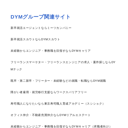
DYMグループ関連サイト
新卒就活エージェントならミーツカンパニー
新卒就活スカウトならDYMスカウト
未経験からエンジニア・事務職を目指すならDYMキャリア
フリーランスマーケター・フリーランスエンジニアの求人・案件探しならDY
Mテック
既卒・第二新卒・フリーター・未経験などの就職・転職ならDYM就職
障がい者雇用・就労移行支援ならワークスバリアフリー
寿司職人になりたいなら東京寿司職人育成アカデミー（スシショク）
オフィス仲介・不動産売買仲介ならDYMリアルエステート
未経験からエンジニア・事務職を目指すならDYMキャリア（求職者向け）