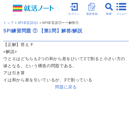
メニュー
ログイン
新規登録
検索
トップ
SPI非言語Q1
SPI非言語①ーー解答①
SPI練習問題 ① 【第1問】解答/解説
【正解】答え F
<解説>
ウとエはどちらも2つの和から差をひいて2で割ると小さい方の
値となる。という構造の問題である。
アは引き算
イは和から差を引いているが、3で割っている
問題に戻る