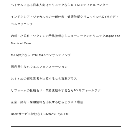
ベトナムにある日本人向けクリニックならＤＹＭメディカルセンター
インドネシア・ジャカルタの一般外来・健康診断クリニックならDYMメディ
カルクリニック
内科・小児科・ワクチンの予防接種ならニューヨークのクリニックJapanese
Medical Care
M&A仲介ならDYM M&Aコンサルティング
福利厚生ならウェルフェアステーション
おすすめの買取業者を比較するなら買取プラス
リフォームの見積もり・業者比較をするならMYリフォームラボ
企業・給与・採用情報を比較するならビジ研！通信
BtoBサービス比較ならBIZNAVI byDYM