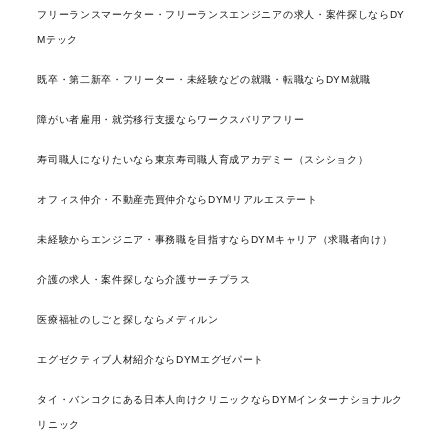
フリーランスマーケター・フリーランスエンジニアの求人・案件探しならDY
Mテック
既卒・第二新卒・フリーター・未経験などの就職・転職ならDYM就職
障がい者雇用・就労移行支援ならワークスバリアフリー
寿司職人になりたいなら東京寿司職人育成アカデミー（スシショク）
オフィス仲介・不動産売買仲介ならDYMリアルエステート
未経験からエンジニア・事務職を目指すならDYMキャリア（求職者向け）
介護の求人・案件探しなら介護サーチプラス
医療福祉のしごと探しならメディルン
エグゼクティブ人材紹介ならDYMエグゼパート
タイ・バンコクにある日本人向けクリニックならDYMインターナショナルク
リニック