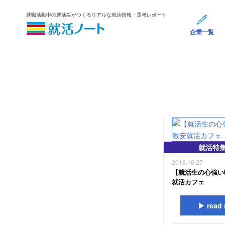
就職活動中の就活生がつくるリアルな就活情報・選考レポート
企業一覧
就活特
2016.10.27
【就活生の心強い
就活カフェ
read 