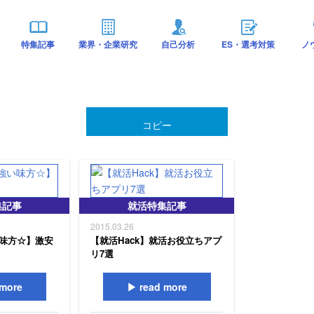
特集記事
業界・企業研究
自己分析
ES・選考対策
ノ
コピー
集記事
就活特集記事
2015.03.26
味方☆】激安
【就活Hack】就活お役立ちアプ
リ7選
more
read more