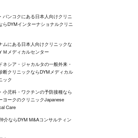
・バンコクにある日本人向けクリニ
ならDYMインターナショナルクリニ
ナムにある日本人向けクリニックな
ＹＭメディカルセンター
ドネシア・ジャカルタの一般外来・
診断クリニックならDYMメディカル
ニック
・小児科・ワクチンの予防接種なら
ーヨークのクリニックJapanese
cal Care
A仲介ならDYM M&Aコンサルティン