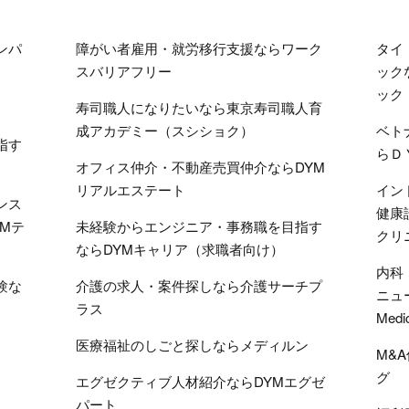
ンパ
障がい者雇用・就労移行支援ならワーク
タイ
スバリアフリー
ック
ック
寿司職人になりたいなら東京寿司職人育
成アカデミー（スシショク）
ベト
指す
らＤ
オフィス仲介・不動産売買仲介ならDYM
リアルエステート
イン
ンス
健康
Mテ
未経験からエンジニア・事務職を目指す
クリ
ならDYMキャリア（求職者向け）
内科
験な
介護の求人・案件探しなら介護サーチプ
ニュ
ラス
Medi
医療福祉のしごと探しならメディルン
M&
グ
エグゼクティブ人材紹介ならDYMエグゼ
パート