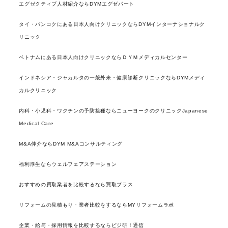
エグゼクティブ人材紹介ならDYMエグゼパート
タイ・バンコクにある日本人向けクリニックならDYMインターナショナルク
リニック
ベトナムにある日本人向けクリニックならＤＹＭメディカルセンター
インドネシア・ジャカルタの一般外来・健康診断クリニックならDYMメディ
カルクリニック
内科・小児科・ワクチンの予防接種ならニューヨークのクリニックJapanese
Medical Care
M&A仲介ならDYM M&Aコンサルティング
福利厚生ならウェルフェアステーション
おすすめの買取業者を比較するなら買取プラス
リフォームの見積もり・業者比較をするならMYリフォームラボ
企業・給与・採用情報を比較するならビジ研！通信