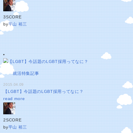
3
SCORE
by
平山 裕三
就活特集記事
2015.04.09
【LGBT】今話題のLGBT採用ってなに？
read more
2
SCORE
by
平山 裕三