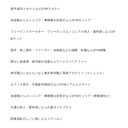
新卒就活スカウトならDYMスカウト
未経験からエンジニア・事務職を目指すならDYMキャリア
フリーランスマーケター・フリーランスエンジニアの求人・案件探しならDY
Mテック
既卒・第二新卒・フリーター・未経験などの就職・転職ならDYM就職
障がい者雇用・就労移行支援ならワークスバリアフリー
寿司職人になりたいなら東京寿司職人育成アカデミー（スシショク）
オフィス仲介・不動産売買仲介ならDYMリアルエステート
未経験からエンジニア・事務職を目指すならDYMキャリア（求職者向け）
介護の求人・案件探しなら介護サーチプラス
医療福祉のしごと探しならメディルン