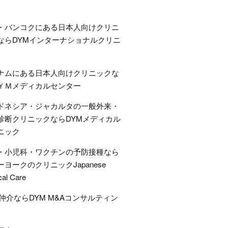
・バンコクにある日本人向けクリニ
ならDYMインターナショナルクリニ
ナムにある日本人向けクリニックな
ＹＭメディカルセンター
ドネシア・ジャカルタの一般外来・
診断クリニックならDYMメディカル
ニック
・小児科・ワクチンの予防接種なら
ーヨークのクリニックJapanese
cal Care
A仲介ならDYM M&Aコンサルティン