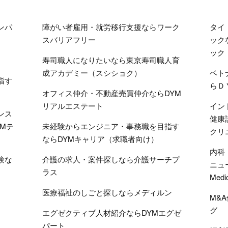
ンパ
障がい者雇用・就労移行支援ならワーク
タイ
スバリアフリー
ック
ック
寿司職人になりたいなら東京寿司職人育
成アカデミー（スシショク）
ベト
指す
らＤ
オフィス仲介・不動産売買仲介ならDYM
リアルエステート
イン
ンス
健康
Mテ
未経験からエンジニア・事務職を目指す
クリ
ならDYMキャリア（求職者向け）
内科
験な
介護の求人・案件探しなら介護サーチプ
ニュ
ラス
Medi
医療福祉のしごと探しならメディルン
M&
グ
エグゼクティブ人材紹介ならDYMエグゼ
パート