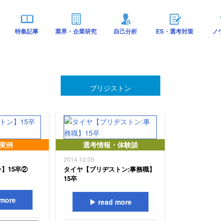
特集記事
業界・企業研究
自己分析
ES・選考対策
ノ
ブリジストン
S実例
選考情報・体験談
2014.12.09
】15卒②
タイヤ【ブリヂストン:事務職】
15卒
more
read more