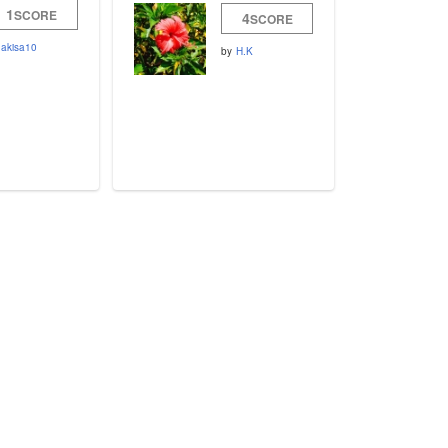
1
SCORE
4
SCORE
akisa10
by
H.K