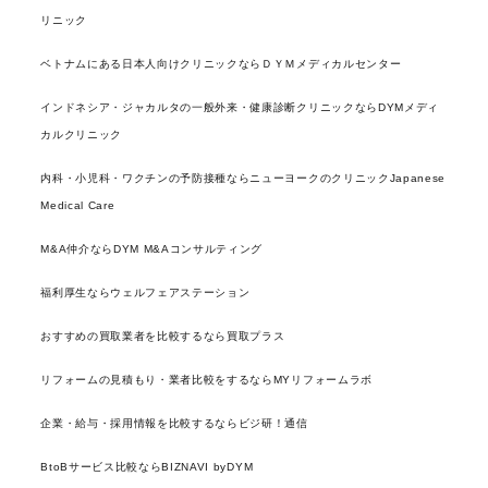
リニック
ベトナムにある日本人向けクリニックならＤＹＭメディカルセンター
インドネシア・ジャカルタの一般外来・健康診断クリニックならDYMメディ
カルクリニック
内科・小児科・ワクチンの予防接種ならニューヨークのクリニックJapanese
Medical Care
M&A仲介ならDYM M&Aコンサルティング
福利厚生ならウェルフェアステーション
おすすめの買取業者を比較するなら買取プラス
リフォームの見積もり・業者比較をするならMYリフォームラボ
企業・給与・採用情報を比較するならビジ研！通信
BtoBサービス比較ならBIZNAVI byDYM