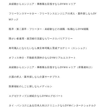
未経験からエンジニア・事務職を目指すならDYMキャリア
フリーランスマーケター・フリーランスエンジニアの求人・案件探しならDY
Mテック
既卒・第二新卒・フリーター・未経験などの就職・転職ならDYM就職
障がい者雇用・就労移行支援ならワークスバリアフリー
寿司職人になりたいなら東京寿司職人育成アカデミー（スシショク）
オフィス仲介・不動産売買仲介ならDYMリアルエステート
未経験からエンジニア・事務職を目指すならDYMキャリア（求職者向け）
介護の求人・案件探しなら介護サーチプラス
医療福祉のしごと探しならメディルン
エグゼクティブ人材紹介ならDYMエグゼパート
タイ・バンコクにある日本人向けクリニックならDYMインターナショナルク