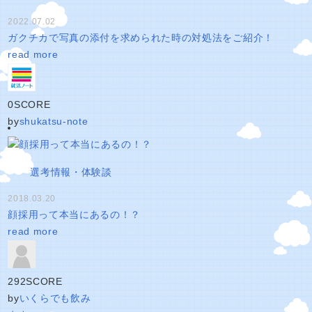
2022.07.02
ガクチカで写真の添付を求められた時の対処法をご紹介！
read more
0
SCORE
by
shukatsu-note
選考情報・体験談
2018.03.20
顔採用って本当にあるの！？
read more
292
SCORE
by
いくらでも飲み