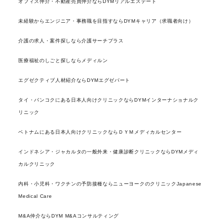
オフィス仲介・不動産売買仲介ならDYMリアルエステート
未経験からエンジニア・事務職を目指すならDYMキャリア（求職者向け）
介護の求人・案件探しなら介護サーチプラス
医療福祉のしごと探しならメディルン
エグゼクティブ人材紹介ならDYMエグゼパート
タイ・バンコクにある日本人向けクリニックならDYMインターナショナルク
リニック
ベトナムにある日本人向けクリニックならＤＹＭメディカルセンター
インドネシア・ジャカルタの一般外来・健康診断クリニックならDYMメディ
カルクリニック
内科・小児科・ワクチンの予防接種ならニューヨークのクリニックJapanese
Medical Care
M&A仲介ならDYM M&Aコンサルティング