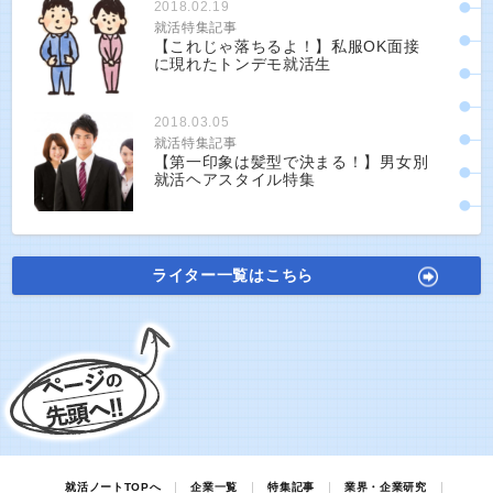
2018.02.19
就活特集記事
【これじゃ落ちるよ！】私服OK面接
に現れたトンデモ就活生
2018.03.05
就活特集記事
【第一印象は髪型で決まる！】男女別
就活ヘアスタイル特集
ライター一覧はこちら
就活ノートTOPへ
企業一覧
特集記事
業界・企業研究