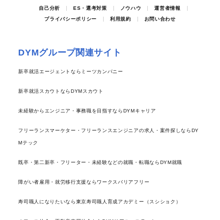
自己分析
ES・選考対策
ノウハウ
運営者情報
プライバシーポリシー
利用規約
お問い合わせ
DYMグループ関連サイト
新卒就活エージェントならミーツカンパニー
新卒就活スカウトならDYMスカウト
未経験からエンジニア・事務職を目指すならDYMキャリア
フリーランスマーケター・フリーランスエンジニアの求人・案件探しならDY
Mテック
既卒・第二新卒・フリーター・未経験などの就職・転職ならDYM就職
障がい者雇用・就労移行支援ならワークスバリアフリー
寿司職人になりたいなら東京寿司職人育成アカデミー（スシショク）