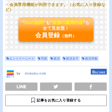
・会員専用機能が利用できます。（お気に入り登録な
ど）
"
ESの設問
"も"
面接の質問内容
"も
全て見放題！
会員登録
（無料）
エントリーシート
写真
就活
就活女子
就活特集
0
SCORE
by
shukatsu-note
E
TWEET
SHARE
記事をお気に入り登録する