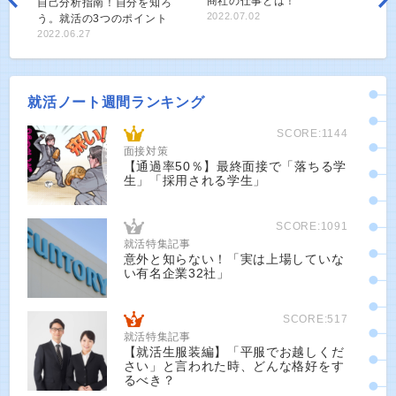
商社の仕事とは！
自己分析指南！自分を知ろ
2022.07.02
う。就活の3つのポイント
2022.06.27
就活ノート週間ランキング
SCORE:1144
面接対策
【通過率50％】最終面接で「落ちる学
生」「採用される学生」
SCORE:1091
就活特集記事
意外と知らない！「実は上場していな
い有名企業32社」
SCORE:517
就活特集記事
【就活生服装編】「平服でお越しくだ
さい」と言われた時、どんな格好をす
るべき？