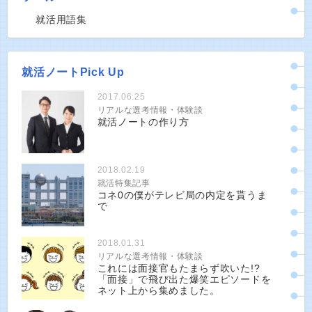
就活用語集
就活ノートPick Up
2017.06.25
リアルな選考情報・体験談
就活ノートの作り方
2018.02.19
就活特集記事
コネ0の僕がテレビ局の内定を貰うま
で
2018.01.31
リアルな選考情報・体験談
これには面接官もたまらず吹いた!?
「面接」で飛び出た爆笑エピソードを
ネット上から集めました。