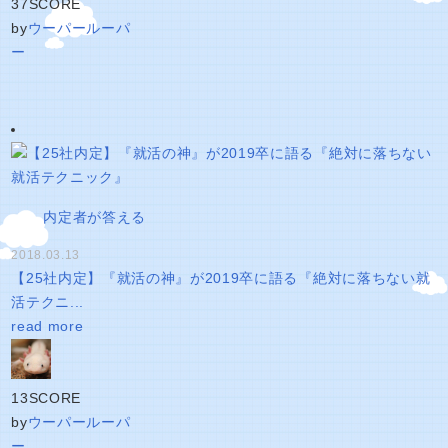
37
SCORE
by
ウーパールーパ
ー
内定者が答える
2018.03.13
【25社内定】『就活の神』が2019卒に語る『絶対に落ちない就
活テクニ...
read more
13
SCORE
by
ウーパールーパ
ー