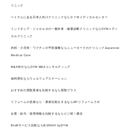
リニック
ベトナムにある日本人向けクリニックならＤＹＭメディカルセンター
インドネシア・ジャカルタの一般外来・健康診断クリニックならDYMメディ
カルクリニック
内科・小児科・ワクチンの予防接種ならニューヨークのクリニックJapanese
Medical Care
M&A仲介ならDYM M&Aコンサルティング
福利厚生ならウェルフェアステーション
おすすめの買取業者を比較するなら買取プラス
リフォームの見積もり・業者比較をするならMYリフォームラボ
企業・給与・採用情報を比較するならビジ研！通信
BtoBサービス比較ならBIZNAVI byDYM