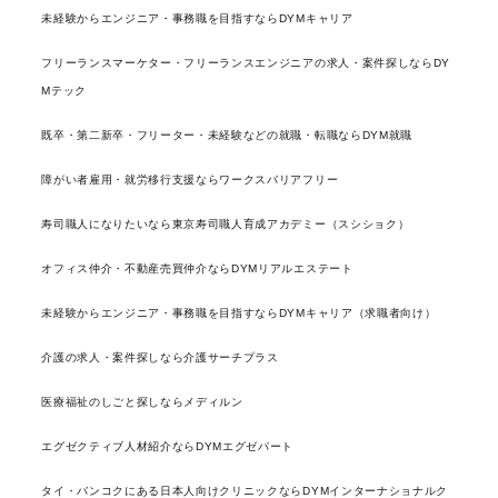
未経験からエンジニア・事務職を目指すならDYMキャリア
フリーランスマーケター・フリーランスエンジニアの求人・案件探しならDY
Mテック
既卒・第二新卒・フリーター・未経験などの就職・転職ならDYM就職
障がい者雇用・就労移行支援ならワークスバリアフリー
寿司職人になりたいなら東京寿司職人育成アカデミー（スシショク）
オフィス仲介・不動産売買仲介ならDYMリアルエステート
未経験からエンジニア・事務職を目指すならDYMキャリア（求職者向け）
介護の求人・案件探しなら介護サーチプラス
医療福祉のしごと探しならメディルン
エグゼクティブ人材紹介ならDYMエグゼパート
タイ・バンコクにある日本人向けクリニックならDYMインターナショナルク