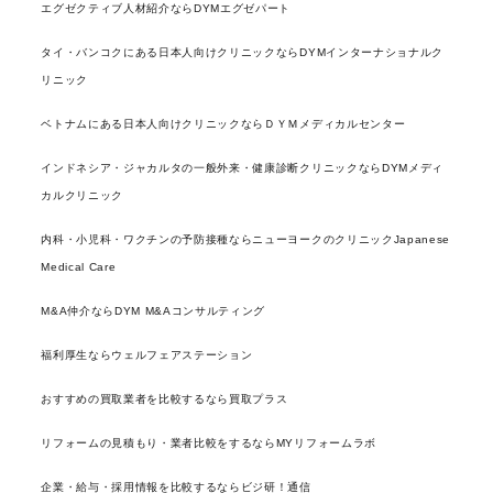
エグゼクティブ人材紹介ならDYMエグゼパート
タイ・バンコクにある日本人向けクリニックならDYMインターナショナルク
リニック
ベトナムにある日本人向けクリニックならＤＹＭメディカルセンター
インドネシア・ジャカルタの一般外来・健康診断クリニックならDYMメディ
カルクリニック
内科・小児科・ワクチンの予防接種ならニューヨークのクリニックJapanese
Medical Care
M&A仲介ならDYM M&Aコンサルティング
福利厚生ならウェルフェアステーション
おすすめの買取業者を比較するなら買取プラス
リフォームの見積もり・業者比較をするならMYリフォームラボ
企業・給与・採用情報を比較するならビジ研！通信