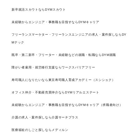
新卒就活スカウトならDYMスカウト
未経験からエンジニア・事務職を目指すならDYMキャリア
フリーランスマーケター・フリーランスエンジニアの求人・案件探しならDY
Mテック
既卒・第二新卒・フリーター・未経験などの就職・転職ならDYM就職
障がい者雇用・就労移行支援ならワークスバリアフリー
寿司職人になりたいなら東京寿司職人育成アカデミー（スシショク）
オフィス仲介・不動産売買仲介ならDYMリアルエステート
未経験からエンジニア・事務職を目指すならDYMキャリア（求職者向け）
介護の求人・案件探しなら介護サーチプラス
医療福祉のしごと探しならメディルン