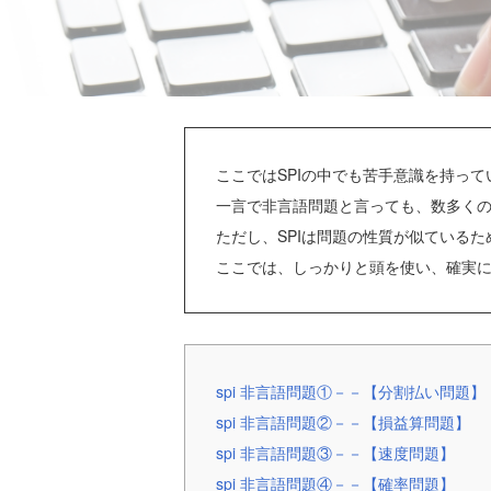
ここではSPIの中でも苦手意識を持っ
一言で非言語問題と言っても、数多く
ただし、SPIは問題の性質が似ている
ここでは、しっかりと頭を使い、確実に
spi 非言語問題①－－【分割払い問題】
spi 非言語問題②－－【損益算問題】
spi 非言語問題③－－【速度問題】
spi 非言語問題④－－【確率問題】