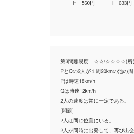
H 560円
I 633円
第3問
難易度 ☆☆/☆☆☆☆
(所
PとQの2人が１周20kmの池の
Pは時速18km/h
Qは時速12km/h
2人の速度は常に一定である。
[問題]
2人は同じ位置にいる。
2人が同時に出発して、再び出