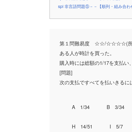
spi 非言語問題⑤－－【順列・組み合
第１問
難易度 ☆☆/☆☆☆☆
(
ある人が時計を買った。
購入時には総額の1/17を支払
[問題]
次の支払ですべてを払いきるに
A 1/34
B 3/34
H 14/51
I 5/7