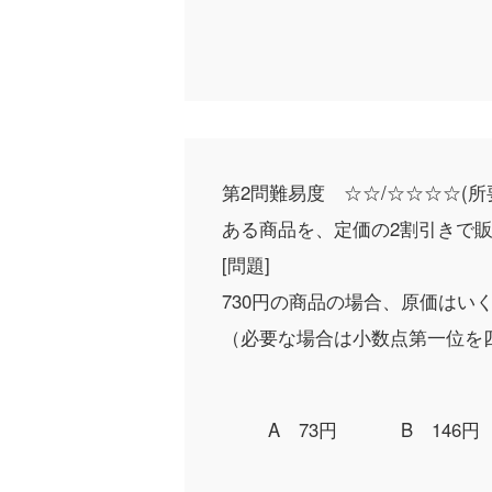
第2問
難易度 ☆☆/☆☆☆☆
(所
ある商品を、定価の2割引きで
[問題]
730円の商品の場合、原価はい
（必要な場合は小数点第一位を
A 73円
B 146円