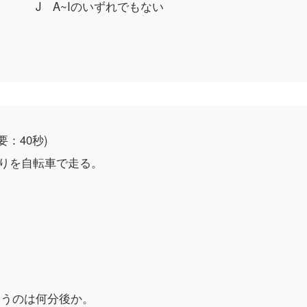
J A~Iのいずれでもない
要：40秒)
周りを自転車で走る。
会うのは何分後か。