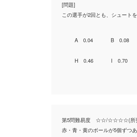
[問題]
この選手が2回とも、シュート
A 0.04
B 0.08
H 0.46
I 0.70
第5問
難易度 ☆☆/☆☆☆☆
(所
赤・青・黄のボールが5個ずつ