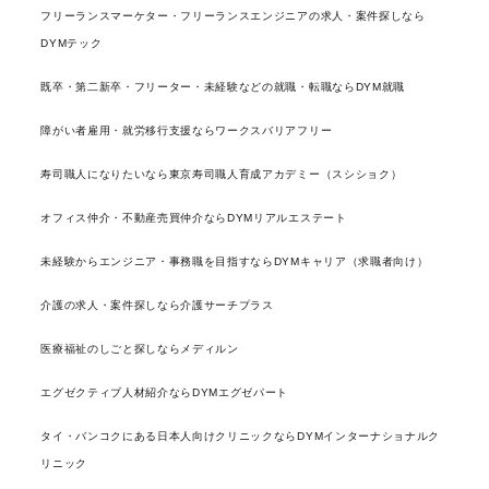
フリーランスマーケター・フリーランスエンジニアの求人・案件探しなら
DYMテック
既卒・第二新卒・フリーター・未経験などの就職・転職ならDYM就職
障がい者雇用・就労移行支援ならワークスバリアフリー
寿司職人になりたいなら東京寿司職人育成アカデミー（スシショク）
オフィス仲介・不動産売買仲介ならDYMリアルエステート
未経験からエンジニア・事務職を目指すならDYMキャリア（求職者向け）
介護の求人・案件探しなら介護サーチプラス
医療福祉のしごと探しならメディルン
エグゼクティブ人材紹介ならDYMエグゼパート
タイ・バンコクにある日本人向けクリニックならDYMインターナショナルク
リニック