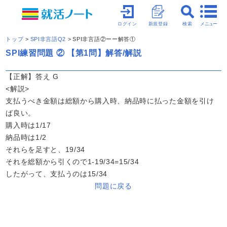
メニュー
ログイン
新規登録
検索
トップ
SPI非言語Q2
SPI非言語②ーー解答①
SPI練習問題 ② 【第1問】解答/解説
【正解】答え G
<解説>
支払うべき金額は総額から購入時、納品時に払った金額を引け
ば良い。
購入時は1/17
納品時は1/2
それらを足すと、19/34
それを総額から引くので1-19/34=15/34
したがって、支払うのは15/34
問題に戻る