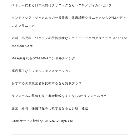
ベトナムにある日本人向けクリニックならＤＹＭメディカルセンター
インドネシア・ジャカルタの一般外来・健康診断クリニックならDYMメディ
カルクリニック
内科・小児科・ワクチンの予防接種ならニューヨークのクリニックJapanese
Medical Care
M&A仲介ならDYM M&Aコンサルティング
福利厚生ならウェルフェアステーション
おすすめの買取業者を比較するなら買取プラス
リフォームの見積もり・業者比較をするならMYリフォームラボ
企業・給与・採用情報を比較するならビジ研！通信
BtoBサービス比較ならBIZNAVI byDYM