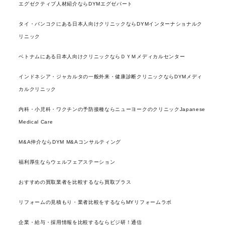
エグゼクティブ人材紹介ならDYMエグゼパート
タイ・バンコクにある日本人向けクリニックならDYMインターナショナルク
リニック
ベトナムにある日本人向けクリニックならＤＹＭメディカルセンター
インドネシア・ジャカルタの一般外来・健康診断クリニックならDYMメディ
カルクリニック
内科・小児科・ワクチンの予防接種ならニューヨークのクリニックJapanese
Medical Care
M&A仲介ならDYM M&Aコンサルティング
福利厚生ならウェルフェアステーション
おすすめの買取業者を比較するなら買取プラス
リフォームの見積もり・業者比較をするならMYリフォームラボ
企業・給与・採用情報を比較するならビジ研！通信