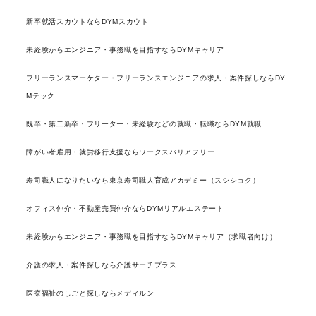
新卒就活スカウトならDYMスカウト
未経験からエンジニア・事務職を目指すならDYMキャリア
フリーランスマーケター・フリーランスエンジニアの求人・案件探しならDY
Mテック
既卒・第二新卒・フリーター・未経験などの就職・転職ならDYM就職
障がい者雇用・就労移行支援ならワークスバリアフリー
寿司職人になりたいなら東京寿司職人育成アカデミー（スシショク）
オフィス仲介・不動産売買仲介ならDYMリアルエステート
未経験からエンジニア・事務職を目指すならDYMキャリア（求職者向け）
介護の求人・案件探しなら介護サーチプラス
医療福祉のしごと探しならメディルン