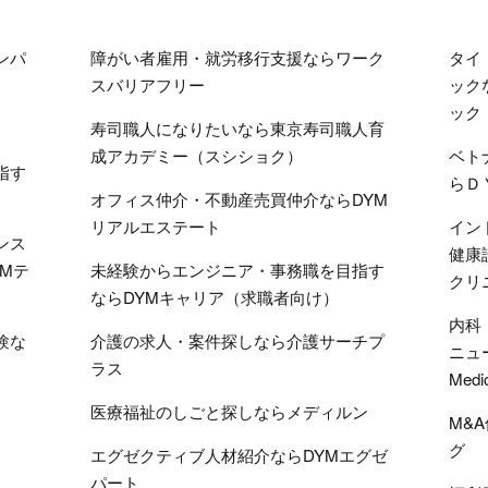
ンパ
障がい者雇用・就労移行支援ならワーク
タイ
スバリアフリー
ック
ック
寿司職人になりたいなら東京寿司職人育
成アカデミー（スシショク）
ベト
指す
らＤ
オフィス仲介・不動産売買仲介ならDYM
リアルエステート
イン
ンス
健康
Mテ
未経験からエンジニア・事務職を目指す
クリ
ならDYMキャリア（求職者向け）
内科
験な
介護の求人・案件探しなら介護サーチプ
ニュ
ラス
Medi
医療福祉のしごと探しならメディルン
M&
グ
エグゼクティブ人材紹介ならDYMエグゼ
パート