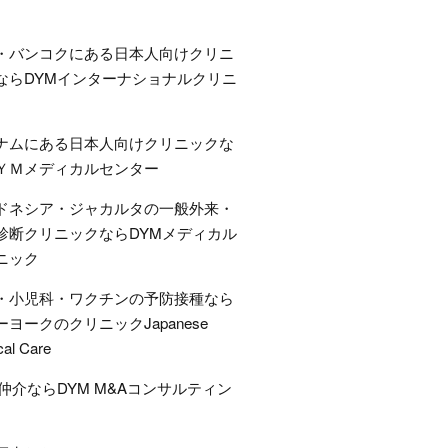
・バンコクにある日本人向けクリニ
ならDYMインターナショナルクリニ
ナムにある日本人向けクリニックな
ＹＭメディカルセンター
ドネシア・ジャカルタの一般外来・
診断クリニックならDYMメディカル
ニック
・小児科・ワクチンの予防接種なら
ーヨークのクリニックJapanese
cal Care
A仲介ならDYM M&Aコンサルティン