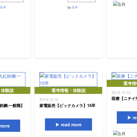
S.R
by
S.R
選考情
・体験談
選考情報・体験談
2014.12.10
医療【ニチイ
2014.12.10
鉄鋼:一般職】
家電販売【ビックカメラ】15卒
re
read more
more