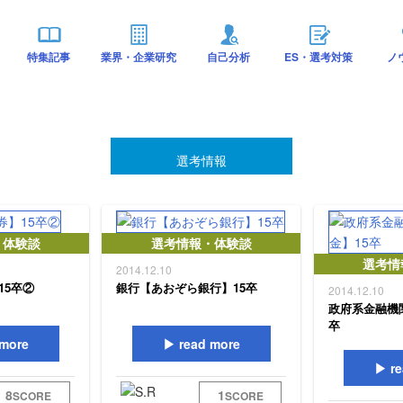
特集記事
業界・企業研究
自己分析
ES・選考対策
ノ
選考情報
・体験談
選考情報・体験談
選考情
2014.12.10
15卒②
銀行【あおぞら銀行】15卒
2014.12.10
政府系金融機
卒
more
read more
re
8
1
SCORE
SCORE