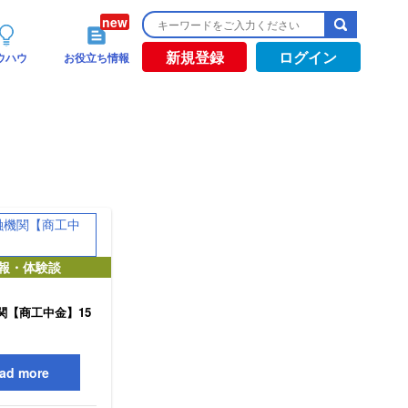
新規登録
ログイン
ウハウ
お役立ち情報
報・体験談
関【商工中金】15
ad more