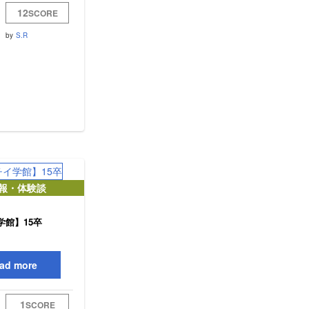
12
SCORE
by
S.R
報・体験談
学館】15卒
ad more
1
SCORE