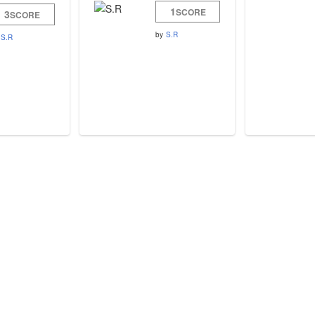
1
SCORE
3
SCORE
by
S.R
S.R