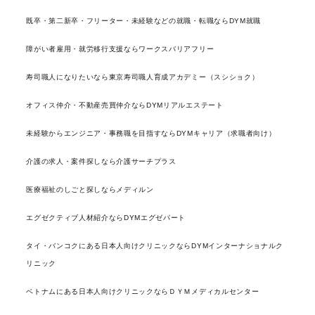
既卒・第二新卒・フリーター・未経験などの就職・転職ならDYM就職
障がい者雇用・就労移行支援ならワークスバリアフリー
寿司職人になりたいなら東京寿司職人育成アカデミー（スシショク）
オフィス仲介・不動産売買仲介ならDYMリアルエステート
未経験からエンジニア・事務職を目指すならDYMキャリア（求職者向け）
介護の求人・案件探しなら介護サーチプラス
医療福祉のしごと探しならメディルン
エグゼクティブ人材紹介ならDYMエグゼパート
タイ・バンコクにある日本人向けクリニックならDYMインターナショナルク
リニック
ベトナムにある日本人向けクリニックならＤＹＭメディカルセンター