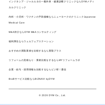
インドネシア・ジャカルタの一般外来・健康診断クリニックならDYMメディ
カルクリニック
内科・小児科・ワクチンの予防接種ならニューヨークのクリニックJapanese
Medical Care
M&A仲介ならDYM M&Aコンサルティング
福利厚生ならウェルフェアステーション
おすすめの買取業者を比較するなら買取プラス
リフォームの見積もり・業者比較をするならMYリフォームラボ
企業・給与・採用情報を比較するならビジ研！通信
BtoBサービス比較ならBIZNAVI byDYM
© 2026 DYM Co., Ltd.