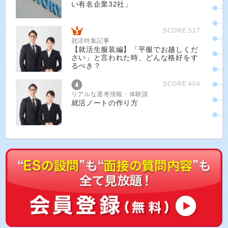
い有名企業32社」
SCORE:517
就活特集記事
【就活生服装編】「平服でお越しくだ
さい」と言われた時、どんな格好をす
るべき？
SCORE:404
リアルな選考情報・体験談
就活ノートの作り方