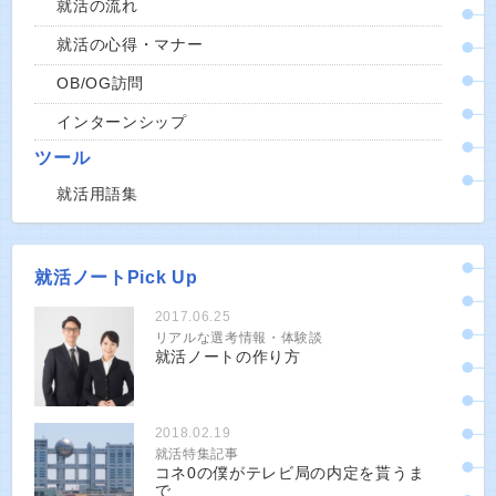
就活の流れ
就活の心得・マナー
OB/OG訪問
インターンシップ
ツール
就活用語集
就活ノートPick Up
2017.06.25
リアルな選考情報・体験談
就活ノートの作り方
2018.02.19
就活特集記事
コネ0の僕がテレビ局の内定を貰うま
で