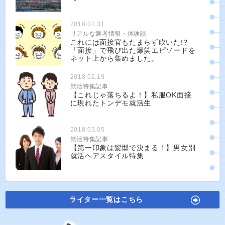
2018.01.31
リアルな選考情報・体験談
これには面接官もたまらず吹いた!?
「面接」で飛び出た爆笑エピソードを
ネット上から集めました。
2018.02.19
就活特集記事
【これじゃ落ちるよ！】私服OK面接
に現れたトンデモ就活生
2018.03.05
就活特集記事
【第一印象は髪型で決まる！】男女別
就活ヘアスタイル特集
ライター一覧はこちら