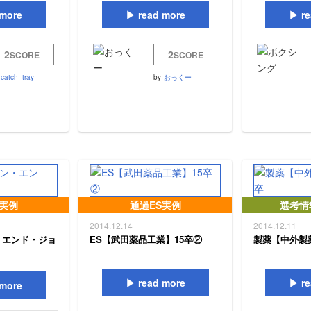
more
read more
re
2
2
SCORE
SCORE
catch_tray
by
おっくー
S実例
通過ES実例
選考情
2014.12.14
2014.12.11
・エンド・ジョ
ES【武田薬品工業】15卒②
製薬【中外製薬
read more
re
more