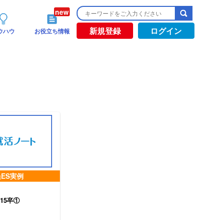
新規登録
ログイン
ウハウ
お役立ち情報
ES実例
15卒①