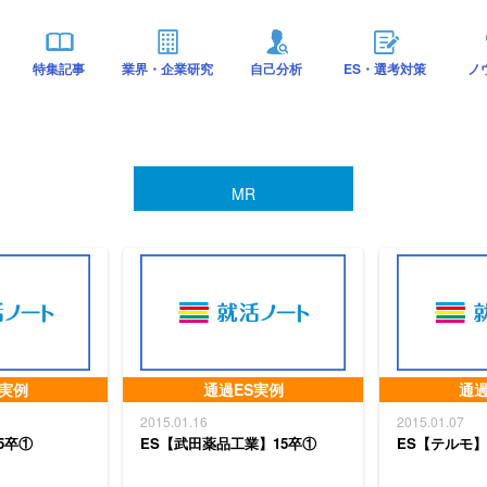
特集記事
業界・企業研究
自己分析
ES・選考対策
ノ
MR
S実例
通過ES実例
通過
2015.01.16
2015.01.07
5卒①
ES【武田薬品工業】15卒①
ES【テルモ】