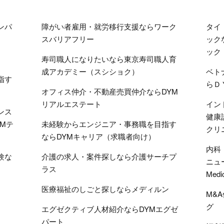
ンパ
障がい者雇用・就労移行支援ならワーク
タイ
スバリアフリー
ック
ック
寿司職人になりたいなら東京寿司職人育
成アカデミー（スシショク）
ベト
指す
らＤ
オフィス仲介・不動産売買仲介ならDYM
リアルエステート
イン
ンス
健康
Mテ
未経験からエンジニア・事務職を目指す
クリ
ならDYMキャリア（求職者向け）
内科
験な
介護の求人・案件探しなら介護サーチプ
ニュ
ラス
Medi
医療福祉のしごと探しならメディルン
M&
グ
エグゼクティブ人材紹介ならDYMエグゼ
パート