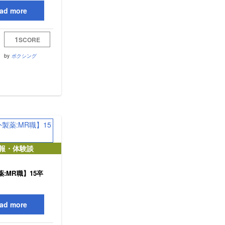
ad more
1
SCORE
by
ボクシング
報・体験談
:MR職】15卒
ad more