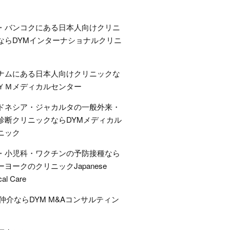
・バンコクにある日本人向けクリニ
ならDYMインターナショナルクリニ
ナムにある日本人向けクリニックな
ＹＭメディカルセンター
ドネシア・ジャカルタの一般外来・
診断クリニックならDYMメディカル
ニック
・小児科・ワクチンの予防接種なら
ーヨークのクリニックJapanese
cal Care
A仲介ならDYM M&Aコンサルティン