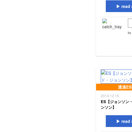
read 
by
通過E
2014.12.15
ES【ジョンソン
ンソン】
read 