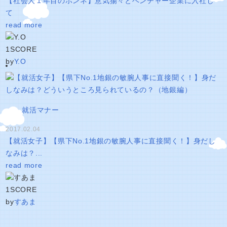
【社会人１年目のホンネ】意気揚々とベンチャー企業に入社し
て
read more
1
SCORE
by
Y.O
就活マナー
2017.02.04
【就活女子】【県下No.1地銀の敏腕人事に直接聞く！】身だし
なみは？...
read more
1
SCORE
by
すあま