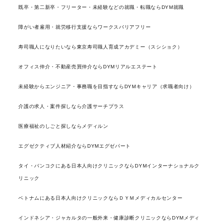
既卒・第二新卒・フリーター・未経験などの就職・転職ならDYM就職
障がい者雇用・就労移行支援ならワークスバリアフリー
寿司職人になりたいなら東京寿司職人育成アカデミー（スシショク）
オフィス仲介・不動産売買仲介ならDYMリアルエステート
未経験からエンジニア・事務職を目指すならDYMキャリア（求職者向け）
介護の求人・案件探しなら介護サーチプラス
医療福祉のしごと探しならメディルン
エグゼクティブ人材紹介ならDYMエグゼパート
タイ・バンコクにある日本人向けクリニックならDYMインターナショナルク
リニック
ベトナムにある日本人向けクリニックならＤＹＭメディカルセンター
インドネシア・ジャカルタの一般外来・健康診断クリニックならDYMメディ