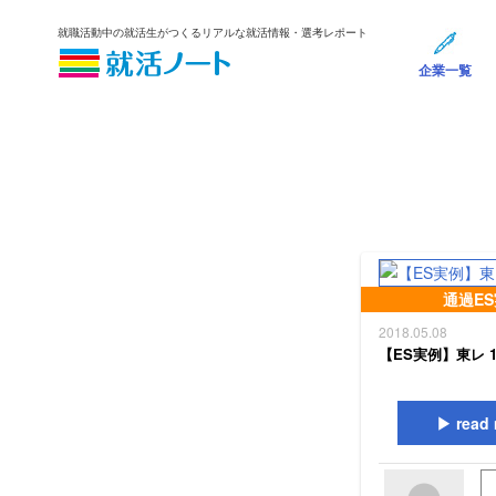
就職活動中の就活生がつくるリアルな就活情報・選考レポート
企業一覧
通過E
2018.05.08
【ES実例】東レ 
read 