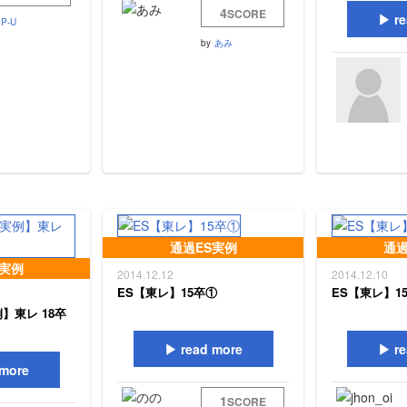
4
SCORE
re
P-U
by
あみ
通過ES実例
通過
S実例
2014.12.12
2014.12.10
ES【東レ】15卒①
ES【東レ】1
】東レ 18卒
read more
re
more
1
SCORE