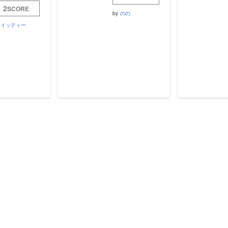
2
SCORE
by
のの
イッティー