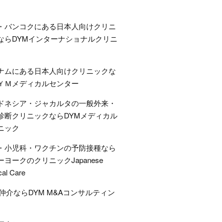
・バンコクにある日本人向けクリニ
ならDYMインターナショナルクリニ
ナムにある日本人向けクリニックな
ＹＭメディカルセンター
ドネシア・ジャカルタの一般外来・
診断クリニックならDYMメディカル
ニック
・小児科・ワクチンの予防接種なら
ーヨークのクリニックJapanese
cal Care
A仲介ならDYM M&Aコンサルティン