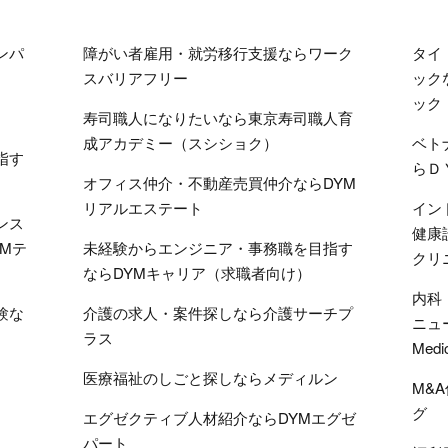
ンパ
障がい者雇用・就労移行支援ならワーク
タイ
スバリアフリー
ック
ック
寿司職人になりたいなら東京寿司職人育
成アカデミー（スシショク）
ベト
指す
らＤ
オフィス仲介・不動産売買仲介ならDYM
リアルエステート
イン
ンス
健康
Mテ
未経験からエンジニア・事務職を目指す
クリ
ならDYMキャリア（求職者向け）
内科
験な
介護の求人・案件探しなら介護サーチプ
ニュ
ラス
Medi
医療福祉のしごと探しならメディルン
M&
グ
エグゼクティブ人材紹介ならDYMエグゼ
パート