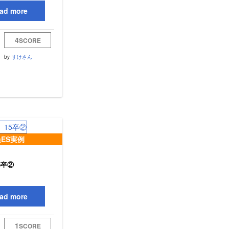
ad more
4
SCORE
by
すけさん
ES実例
5卒②
ad more
1
SCORE