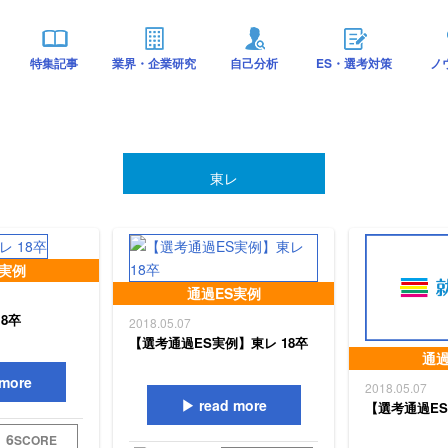
特集記事
業界・企業研究
自己分析
ES・選考対策
ノ
東レ
S実例
通過ES実例
18卒
2018.05.07
【選考通過ES実例】東レ 18卒
通過
more
2018.05.07
read more
【選考通過ES
6
SCORE