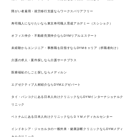
障がい者雇用・就労移行支援ならワークスバリアフリー
寿司職人になりたいなら東京寿司職人育成アカデミー（スシショク）
オフィス仲介・不動産売買仲介ならDYMリアルエステート
未経験からエンジニア・事務職を目指すならDYMキャリア（求職者向け）
介護の求人・案件探しなら介護サーチプラス
医療福祉のしごと探しならメディルン
エグゼクティブ人材紹介ならDYMエグゼパート
タイ・バンコクにある日本人向けクリニックならDYMインターナショナルク
リニック
ベトナムにある日本人向けクリニックならＤＹＭメディカルセンター
インドネシア・ジャカルタの一般外来・健康診断クリニックならDYMメディ
カルクリニック