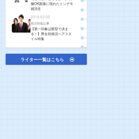
服OK面接に現れたトンデモ
就活生
2018.03.05
就活特集記事
【第一印象は髪型で決ま
る！】男女別就活ヘアスタ
イル特集
ライター一覧はこちら