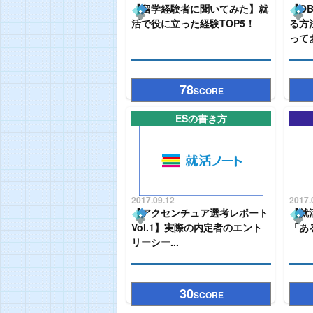
【留学経験者に聞いてみた】就
【O
活で役に立った経験TOP5！
る方
ってお
78
SCORE
ESの書き方
2017.09.12
2017.
【アクセンチュア選考レポート
【就
Vol.1】実際の内定者のエント
「あ
リーシー...
30
SCORE