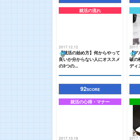
就活の流れ
2017.12.12
2017.
【就活の始め方】何からやって
【グ
良いか分からない人にオススメ
破の
の3つの...
ディス
92
SCORE
就活の心得・マナー
2017.10.18
2017.