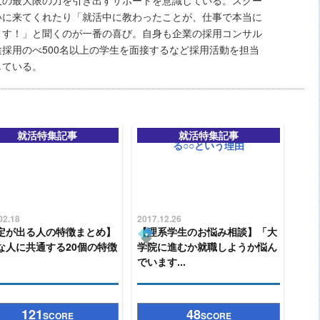
人の最大限の力を引き出すサポートを意識している。スクー
いに来てくれたり「就活中に教わったことが、仕事で本当に
ます！」と聞くのが一番の喜び。自身も企業の採用コンサル
採用のべ500名以上の学生を面接するなど採用活動を担当
している。
就活特集記事
就活特集記事
02.18
2017.12.26
定が出る人の特徴まとめ】
【理系学生のお悩み相談】「大
な人に共通する20個の特徴
学院に進むか就職しようか悩ん
でいます...
121
48
SCORE
SCORE