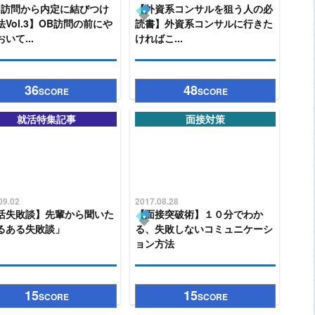
B訪問から内定に結びつけ
【外資系コンサルを狙う人の必
法Vol.3】OB訪問の前にや
読書】外資系コンサルに行きた
いて...
ければこ...
36
48
SCORE
SCORE
就活特集記事
面接対策
09.02
2017.08.28
活失敗談】先輩から聞いた
【面接突破術】１０分でわか
るある失敗談」
る、失敗しないコミュニケーシ
ョン方法
15
15
SCORE
SCORE