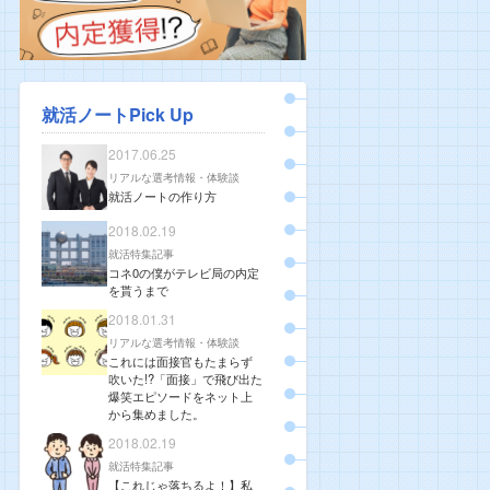
就活ノートPick Up
2017.06.25
リアルな選考情報・体験談
就活ノートの作り方
2018.02.19
就活特集記事
コネ0の僕がテレビ局の内定
を貰うまで
2018.01.31
リアルな選考情報・体験談
これには面接官もたまらず
吹いた!?「面接」で飛び出た
爆笑エピソードをネット上
から集めました。
2018.02.19
就活特集記事
【これじゃ落ちるよ！】私