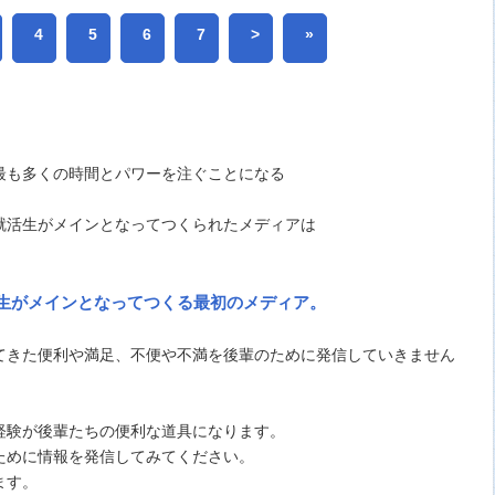
4
5
6
7
>
»
最も多くの時間とパワーを注ぐことになる
就活生がメインとなってつくられたメディアは
生がメインとなってつくる最初のメディア。
てきた便利や満足、不便や不満を後輩のために発信していきません
経験が後輩たちの便利な道具になります。
ために情報を発信してみてください。
ます。