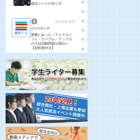
就活ノートの作り方
SCORE:387
就活特集記事
実際にあった！マイクロソ
フト・グーグル・アップル
の入社試験問題が面白い
【回答例付き】