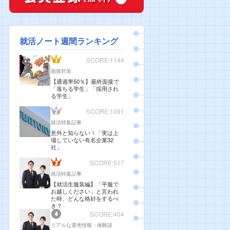
就活ノート週間ランキング
SCORE:1144
面接対策
【通過率50％】最終面接で
「落ちる学生」「採用され
る学生」
SCORE:1091
就活特集記事
意外と知らない！「実は上
場していない有名企業32
社」
SCORE:517
就活特集記事
【就活生服装編】「平服で
お越しください」と言われ
た時、どんな格好をするべ
き？
SCORE:404
リアルな選考情報・体験談