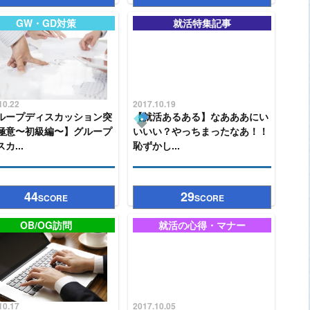
GW・GD対策
就活特集記事
10.22
2017.10.19
ループディスカッション突
【就活あるある】なあああにい
極意〜初級編〜】グループ
いいい？やっちまったなあ！！
カ...
恥ずかし...
44
29
SCORE
SCORE
OB/OG訪問
就活の心得・マナー
10.17
2017.10.05