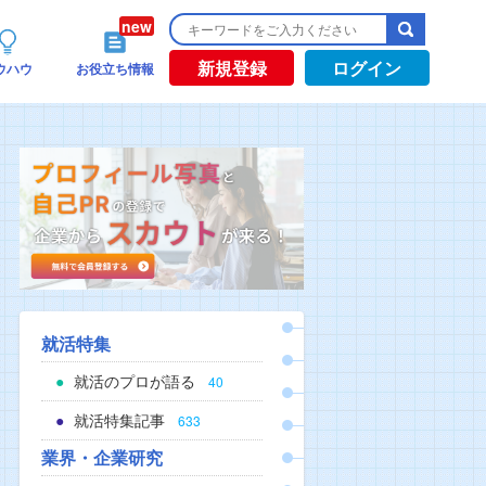
新規登録
ログイン
ウハウ
お役立ち情報
就活特集
就活のプロが語る
40
就活特集記事
633
業界・企業研究