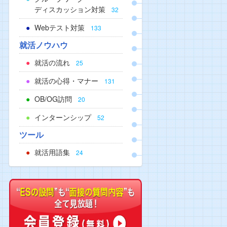
ディスカッション対策
32
Webテスト対策
133
就活ノウハウ
就活の流れ
25
就活の心得・マナー
131
OB/OG訪問
20
インターンシップ
52
ツール
就活用語集
24