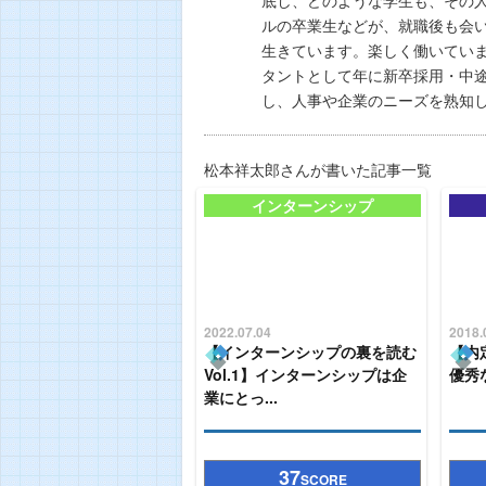
底し、どのような学生も、その
ルの卒業生などが、就職後も会
生きています。楽しく働いてい
タントとして年に新卒採用・中途
し、人事や企業のニーズを熟知
松本祥太郎さんが書いた記事一覧
インターンシップ
2022.07.04
2018.
【インターンシップの裏を読む
【内
Vol.1】インターンシップは企
優秀
業にとっ...
37
SCORE