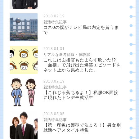
2018.02.19
就活特集記事
コネ0の僕がテレビ局の内定を貰うま
で
2018.01.31
リアルな選考情報・体験談
これには面接官もたまらず吹いた!?
「面接」で飛び出た爆笑エピソードを
ネット上から集めました。
2018.02.19
就活特集記事
【これじゃ落ちるよ！】私服OK面接
に現れたトンデモ就活生
2018.03.05
就活特集記事
【第一印象は髪型で決まる！】男女別
就活ヘアスタイル特集