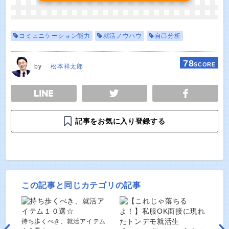
コミュニケーション能力
就活ノウハウ
自己分析
78
SCORE
by
松本祥太郎
E
TWEET
SHARE
記事をお気に入り登録する
この記事と同じカテゴリの記事
持ち歩くべき、就活アイテム