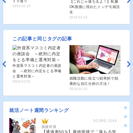
１０選☆
【これじゃ落ちるよ！】私服
2018.02.15
OK面接に現れたトンデモ就活
生
2018.02.19
この記事と同じタグの記事
外資系マスコミ内定者の座談
会 ～絶対に内定をとる準備
と選考対策～
就職活動に役立つ効率的で効
2018.02.02
果的な自己分析の方法！
2018.02.20
就活ノート週間ランキング
SCORE:1144
面接対策
【通過率50％】最終面接で「落ちる学