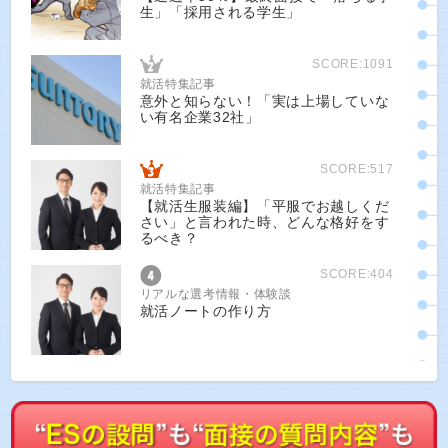
生」「採用される学生」
SCORE:1091
就活特集記事
意外と知らない！「実は上場していな
い有名企業32社」
SCORE:517
就活特集記事
【就活生服装編】「平服でお越しくだ
さい」と言われた時、どんな格好をす
るべき？
SCORE:404
リアルな選考情報・体験談
就活ノートの作り方