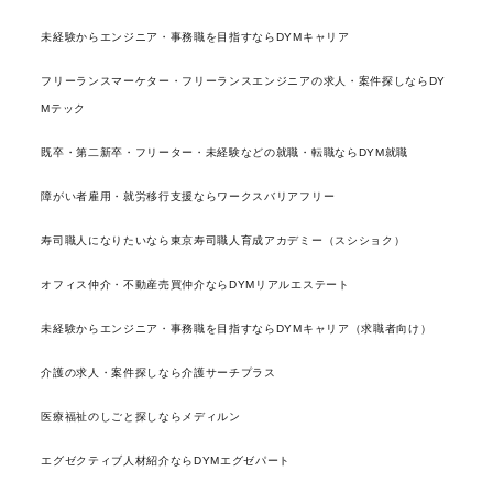
未経験からエンジニア・事務職を目指すならDYMキャリア
フリーランスマーケター・フリーランスエンジニアの求人・案件探しならDY
Mテック
既卒・第二新卒・フリーター・未経験などの就職・転職ならDYM就職
障がい者雇用・就労移行支援ならワークスバリアフリー
寿司職人になりたいなら東京寿司職人育成アカデミー（スシショク）
オフィス仲介・不動産売買仲介ならDYMリアルエステート
未経験からエンジニア・事務職を目指すならDYMキャリア（求職者向け）
介護の求人・案件探しなら介護サーチプラス
医療福祉のしごと探しならメディルン
エグゼクティブ人材紹介ならDYMエグゼパート