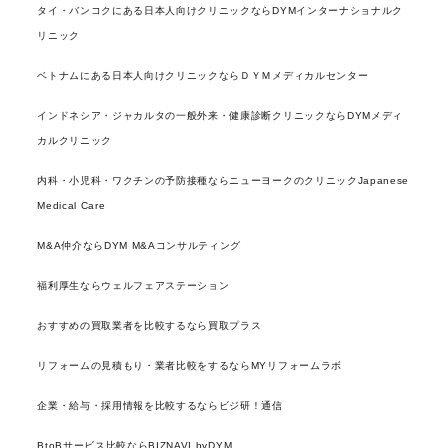
タイ・バンコクにある日本人向けクリニックならDYMインターナショナルク
リニック
ベトナムにある日本人向けクリニックならＤＹＭメディカルセンター
インドネシア・ジャカルタの一般外来・健康診断クリニックならDYMメディ
カルクリニック
内科・小児科・ワクチンの予防接種ならニューヨークのクリニックJapanese
Medical Care
M&A仲介ならDYM M&Aコンサルティング
福利厚生ならウェルフェアステーション
おすすめの買取業者を比較するなら買取プラス
リフォームの見積もり・業者比較をするならMYリフォームラボ
企業・給与・採用情報を比較するならビジ研！通信
BtoBサービス比較ならBIZNAVI byDYM