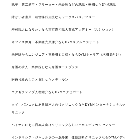
既卒・第二新卒・フリーター・未経験などの就職・転職ならDYM就職
障がい者雇用・就労移行支援ならワークスバリアフリー
寿司職人になりたいなら東京寿司職人育成アカデミー（スシショク）
オフィス仲介・不動産売買仲介ならDYMリアルエステート
未経験からエンジニア・事務職を目指すならDYMキャリア（求職者向け）
介護の求人・案件探しなら介護サーチプラス
医療福祉のしごと探しならメディルン
エグゼクティブ人材紹介ならDYMエグゼパート
タイ・バンコクにある日本人向けクリニックならDYMインターナショナルク
リニック
ベトナムにある日本人向けクリニックならＤＹＭメディカルセンター
インドネシア・ジャカルタの一般外来・健康診断クリニックならDYMメディ