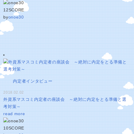
12
SCORE
by
onoe30
内定者インタビュー
2018.02.02
外資系マスコミ内定者の座談会 ～絶対に内定をとる準備と選
考対策～
read more
10
SCORE