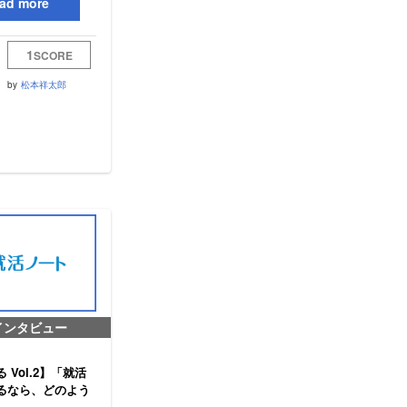
ad more
1
SCORE
by
松本祥太郎
インタビュー
 Vol.2】「就活
るなら、どのよう