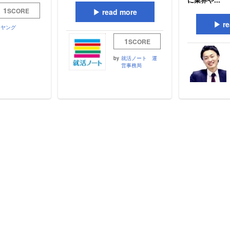
1
SCORE
read more
re
ヤング
1
SCORE
by
就活ノート 運
営事務局