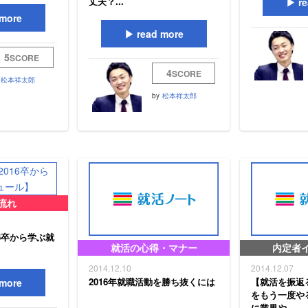
丈夫？...
re
more
read more
5
SCORE
4
SCORE
松本祥太郎
by
松本祥太郎
流れ
16卒から学ぶ就
就活の心得・マナー
内定者
2014.12.10
2014.12.07
2016年就職活動を勝ち抜くには
【就活を振返る
more
をもう一度や
に業界や...