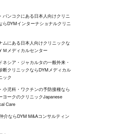
・バンコクにある日本人向けクリニ
ならDYMインターナショナルクリニ
ナムにある日本人向けクリニックな
ＹＭメディカルセンター
ドネシア・ジャカルタの一般外来・
診断クリニックならDYMメディカル
ニック
・小児科・ワクチンの予防接種なら
ーヨークのクリニックJapanese
cal Care
A仲介ならDYM M&Aコンサルティン