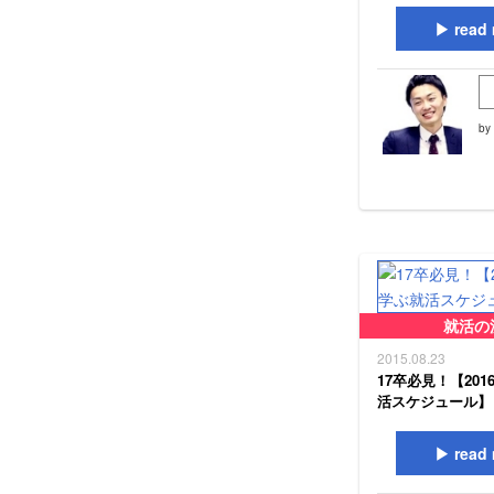
read 
by
就活の
2015.08.23
17卒必見！【20
活スケジュール】
read 