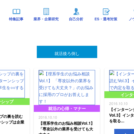
特集記事
業界・企業研究
自己分析
ES・選考対策
ノ
就活後ろ倒し
インタ
ンシップ
2016.10.10
就活の心得・マナー
【インターン
Vol.3】イ
プの裏を読む
2016.10.10
を取る...
ーンシップは企業
【理系学生のお悩み相談Vol.1】
「専攻以外の業界を受けても大