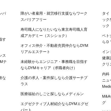
ンパ
障がい者雇用・就労移行支援ならワーク
タイ
スバリアフリー
ック
ック
寿司職人になりたいなら東京寿司職人育
成アカデミー（スシショク）
ベト
指す
らＤ
オフィス仲介・不動産売買仲介ならDYM
リアルエステート
イン
ンス
健康
Mテ
未経験からエンジニア・事務職を目指す
クリ
ならDYMキャリア（求職者向け）
内科
験な
介護の求人・案件探しなら介護サーチプ
ニュ
ラス
Medi
医療福祉のしごと探しならメディルン
M&
グ
エグゼクティブ人材紹介ならDYMエグゼ
パート