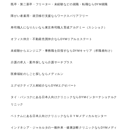
既卒・第二新卒・フリーター・未経験などの就職・転職ならDYM就職
障がい者雇用・就労移行支援ならワークスバリアフリー
寿司職人になりたいなら東京寿司職人育成アカデミー（スシショク）
オフィス仲介・不動産売買仲介ならDYMリアルエステート
未経験からエンジニア・事務職を目指すならDYMキャリア（求職者向け）
介護の求人・案件探しなら介護サーチプラス
医療福祉のしごと探しならメディルン
エグゼクティブ人材紹介ならDYMエグゼパート
タイ・バンコクにある日本人向けクリニックならDYMインターナショナルク
リニック
ベトナムにある日本人向けクリニックならＤＹＭメディカルセンター
インドネシア・ジャカルタの一般外来・健康診断クリニックならDYMメディ