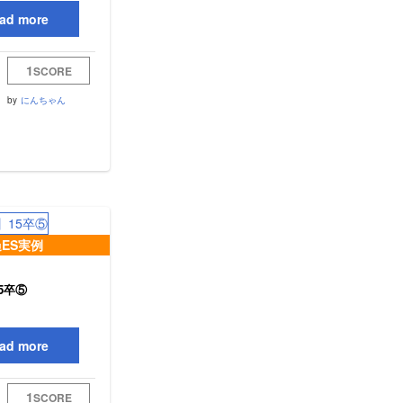
ad more
1
SCORE
by
にんちゃん
ES実例
5卒⑤
ad more
1
SCORE