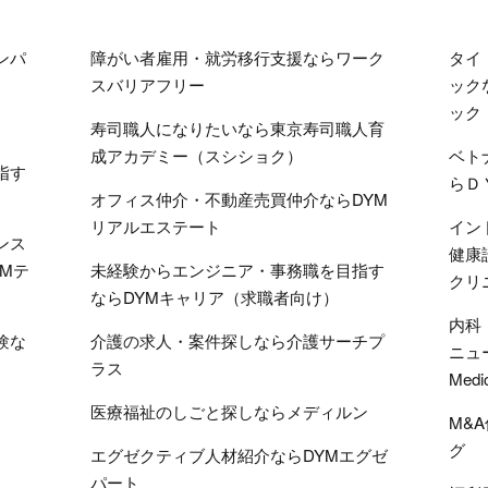
ンパ
障がい者雇用・就労移行支援ならワーク
タイ
スバリアフリー
ック
ック
寿司職人になりたいなら東京寿司職人育
成アカデミー（スシショク）
ベト
指す
らＤ
オフィス仲介・不動産売買仲介ならDYM
リアルエステート
イン
ンス
健康
Mテ
未経験からエンジニア・事務職を目指す
クリ
ならDYMキャリア（求職者向け）
内科
験な
介護の求人・案件探しなら介護サーチプ
ニュ
ラス
Medi
医療福祉のしごと探しならメディルン
M&
グ
エグゼクティブ人材紹介ならDYMエグゼ
パート