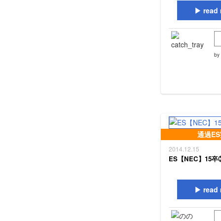
read 
by
通過E
2014.12.15
ES【NEC】15卒
read 