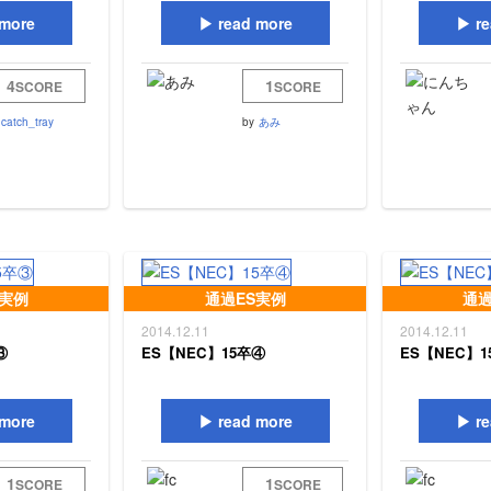
more
read more
re
4
1
SCORE
SCORE
catch_tray
by
あみ
S実例
通過ES実例
通過
2014.12.11
2014.12.11
③
ES【NEC】15卒④
ES【NEC】1
more
read more
re
1
1
SCORE
SCORE