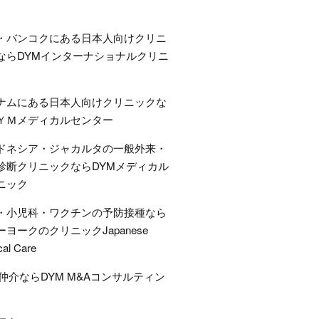
・バンコクにある日本人向けクリニ
ならDYMインターナショナルクリニ
ナムにある日本人向けクリニックな
ＹＭメディカルセンター
ドネシア・ジャカルタの一般外来・
診断クリニックならDYMメディカル
ニック
・小児科・ワクチンの予防接種なら
ーヨークのクリニックJapanese
cal Care
A仲介ならDYM M&Aコンサルティン