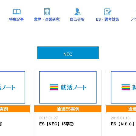
特集記事
業界・企業研究
自己分析
ES・選考対策
ノ
NEC
S実例
通過ES実例
通過
2015.01.27
2015.01.13
①
ES【NEC】15卒②
ES【ＮＥＣ】