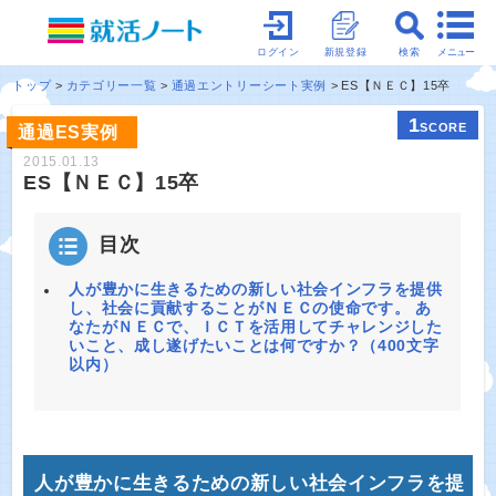
メニュー
ログイン
新規登録
検索
トップ
カテゴリー一覧
通過エントリーシート実例
ES【ＮＥＣ】15卒
1
SCORE
通過ES実例
2015.01.13
ES【ＮＥＣ】15卒
目次
人が豊かに生きるための新しい社会インフラを提供
し、社会に貢献することがＮＥＣの使命です。 あ
なたがＮＥＣで、ＩＣＴを活用してチャレンジした
いこと、成し遂げたいことは何ですか？（400文字
以内）
人が豊かに生きるための新しい社会インフラを提