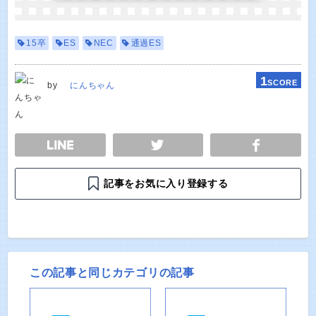
15卒
ES
NEC
通過ES
1
SCORE
by
にんちゃん
E
TWEET
SHARE
記事をお気に入り登録する
この記事と同じカテゴリの記事