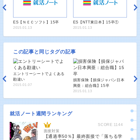
ES【ＮＥＣソフト】15卒
ES【NTT東日本】15卒①
2015.01.13
2015.01.13
この記事と同じタグの記事
エントリーシートでよくある
勘違い
損害保険【損保ジャパン日本
2015.01.07
興亜：総合職】15卒
2015.01.13
就活ノート週間ランキング
SCORE:1144
面接対策
【通過率50％】最終面接で「落ちる学