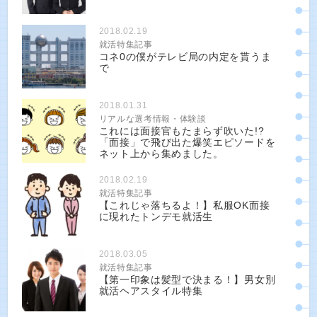
2018.02.19
就活特集記事
コネ0の僕がテレビ局の内定を貰うま
で
2018.01.31
リアルな選考情報・体験談
これには面接官もたまらず吹いた!?
「面接」で飛び出た爆笑エピソードを
ネット上から集めました。
2018.02.19
就活特集記事
【これじゃ落ちるよ！】私服OK面接
に現れたトンデモ就活生
2018.03.05
就活特集記事
【第一印象は髪型で決まる！】男女別
就活ヘアスタイル特集