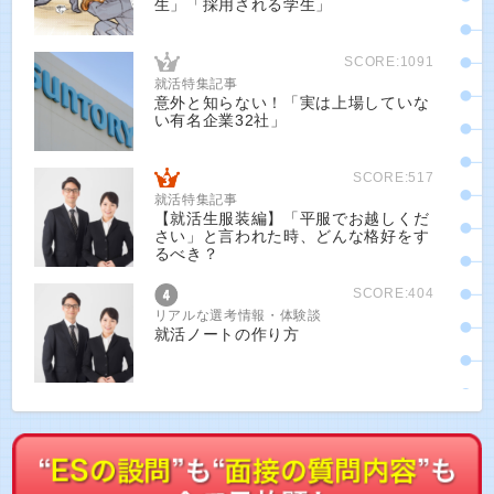
生」「採用される学生」
SCORE:1091
就活特集記事
意外と知らない！「実は上場していな
い有名企業32社」
SCORE:517
就活特集記事
【就活生服装編】「平服でお越しくだ
さい」と言われた時、どんな格好をす
るべき？
SCORE:404
リアルな選考情報・体験談
就活ノートの作り方