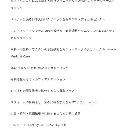
タイ・バンコクにある日本人向けクリニックならDYMインターナショナルク
リニック
ベトナムにある日本人向けクリニックならＤＹＭメディカルセンター
インドネシア・ジャカルタの一般外来・健康診断クリニックならDYMメディ
カルクリニック
内科・小児科・ワクチンの予防接種ならニューヨークのクリニックJapanese
Medical Care
M&A仲介ならDYM M&Aコンサルティング
福利厚生ならウェルフェアステーション
おすすめの買取業者を比較するなら買取プラス
リフォームの見積もり・業者比較をするならMYリフォームラボ
企業・給与・採用情報を比較するならビジ研！通信
BtoBサービス比較ならBIZNAVI byDYM