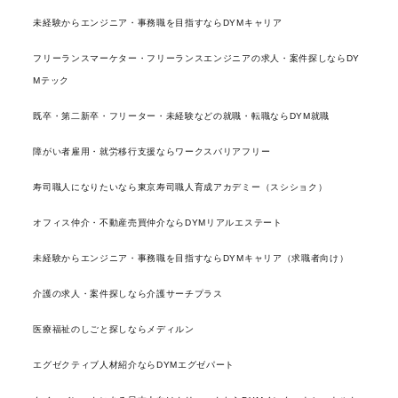
未経験からエンジニア・事務職を目指すならDYMキャリア
フリーランスマーケター・フリーランスエンジニアの求人・案件探しならDY
Mテック
既卒・第二新卒・フリーター・未経験などの就職・転職ならDYM就職
障がい者雇用・就労移行支援ならワークスバリアフリー
寿司職人になりたいなら東京寿司職人育成アカデミー（スシショク）
オフィス仲介・不動産売買仲介ならDYMリアルエステート
未経験からエンジニア・事務職を目指すならDYMキャリア（求職者向け）
介護の求人・案件探しなら介護サーチプラス
医療福祉のしごと探しならメディルン
エグゼクティブ人材紹介ならDYMエグゼパート