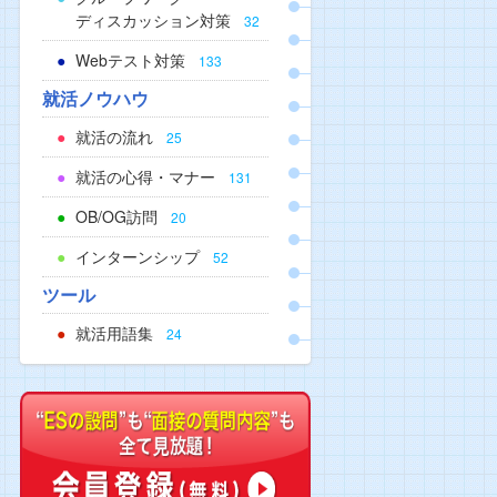
ディスカッション対策
32
Webテスト対策
133
就活ノウハウ
就活の流れ
25
就活の心得・マナー
131
OB/OG訪問
20
インターンシップ
52
ツール
就活用語集
24