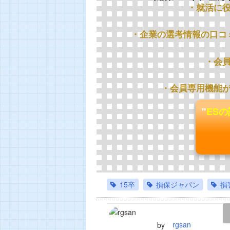
・就活に
・企業の選考情報の口コ
・会
・会員専用機能
"
ES
15卒
損保ジャパン
損
LINE
TWEET
rgsan
by