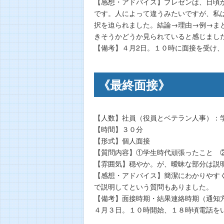
【感想・アドバイス】プレゼンは、日頃
です。人によって違うみたいですが、私は
択を迫られました。結論→理由→例→ま
きそうかどうか見られていると感じまし
【備考】４月2日。１０時に面接を受け
《最終面接》
【人数】社員（役員とベテラン人事）：
【時間】３０分
【形式】個人面接
【質問内容】①学生時代頑張ったこと 
【雰囲気】穏やか。が、曖昧な部分は説
【感想・アドバイス】簡潔にわかりやす
で説明してという質問もありました。
【備考】面接時期・結果連絡時期（通知
４月３日。１０時開始、１８時頃電話を