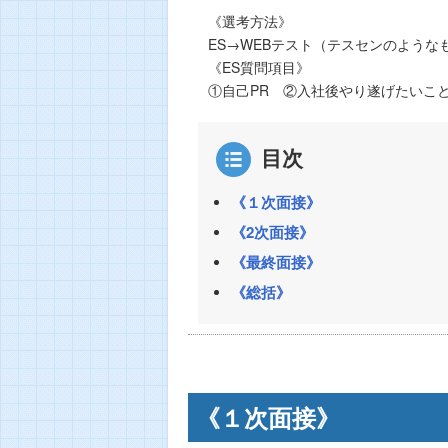
《選考方法》
ES→WEBテスト（テスセンのよう
《ES質問項目》
①自己PR ②入社後やり遂げたいこ
目次
《１次面接》
《2次面接》
《最終面接》
《総括》
《１次面接》