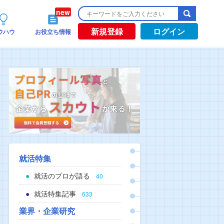
新規登録
ログイン
ウハウ
お役立ち情報
就活特集
就活のプロが語る
40
就活特集記事
633
業界・企業研究