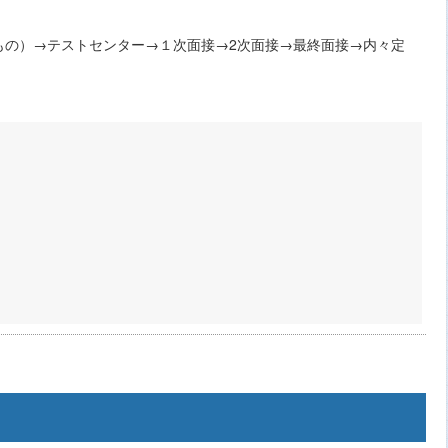
なもの）→テストセンター→１次面接→2次面接→最終面接→内々定
と