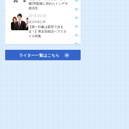
服OK面接に現れたトンデモ
就活生
2018.03.05
就活特集記事
【第一印象は髪型で決ま
る！】男女別就活ヘアスタ
イル特集
ライター一覧はこちら