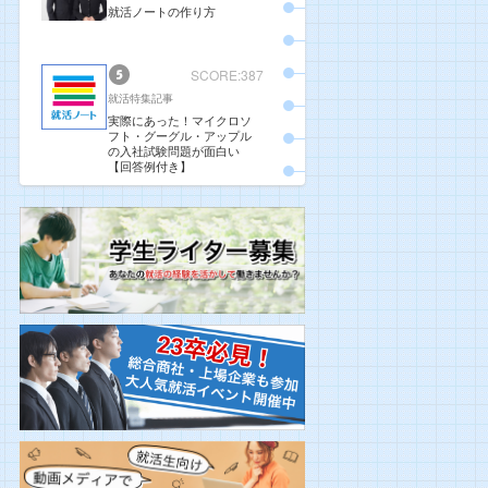
就活ノートの作り方
SCORE:387
就活特集記事
実際にあった！マイクロソ
フト・グーグル・アップル
の入社試験問題が面白い
【回答例付き】