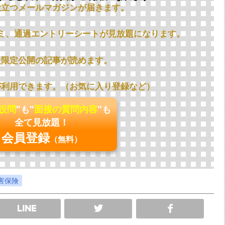
役立つメールマガジンが届きます。
ミ、通過エントリーシートが見放題になります。
員限定公開の記事が読めます。
が利用できます。（お気に入り登録など）
の設問
"も"
面接の質問内容
"も
全て見放題！
会員登録
（無料）
害保険
SHARE