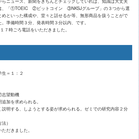
からニュース、新聞をきちんとチェックしていれば、知識は大丈夫
、「①TOEIC ②ビットコイン ③NKSJグループ」の３つから選
とめといった構成や、堂々と話せるか等、無形商品を扱うことがで
た。準備時間３分、発表時間３分以内、です。
、１７時ごろ電話をいただきました。
学生＝１：２
②志望動機
明追加を求められる。
く説明する、しようとする姿が求められる。ゼミでの研究内容２分
方法）
いただきました。