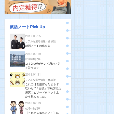
就活ノートPick Up
2017.06.25
リアルな選考情報・体験談
就活ノートの作り方
2018.02.19
就活特集記事
コネ0の僕がテレビ局の内定
を貰うまで
2018.01.31
リアルな選考情報・体験談
これには面接官もたまらず
吹いた!?「面接」で飛び出た
爆笑エピソードをネット上
から集めました。
2018.02.19
就活特集記事
【これじゃ落ちるよ！】私