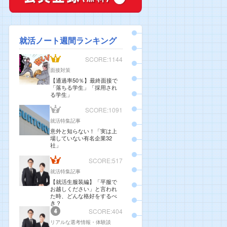
就活ノート週間ランキング
SCORE:1144
面接対策
【通過率50％】最終面接で
「落ちる学生」「採用され
る学生」
SCORE:1091
就活特集記事
意外と知らない！「実は上
場していない有名企業32
社」
SCORE:517
就活特集記事
【就活生服装編】「平服で
お越しください」と言われ
た時、どんな格好をするべ
き？
SCORE:404
リアルな選考情報・体験談