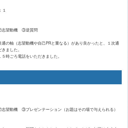
：１
②志望動機 ③逆質問
共通の軸（志望動機や自己PRと重なる）があり良かったと、１次通
だきました。
１５時ごろ電話をいただきました。
②志望動機 ③プレゼンテーション（お題はその場で与えられる）