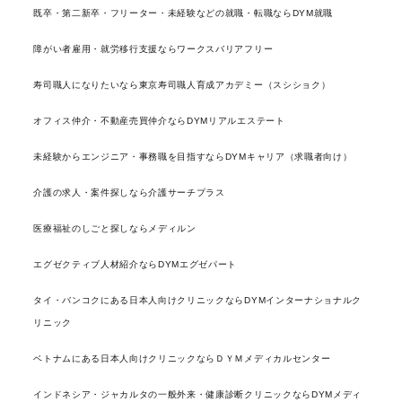
既卒・第二新卒・フリーター・未経験などの就職・転職ならDYM就職
障がい者雇用・就労移行支援ならワークスバリアフリー
寿司職人になりたいなら東京寿司職人育成アカデミー（スシショク）
オフィス仲介・不動産売買仲介ならDYMリアルエステート
未経験からエンジニア・事務職を目指すならDYMキャリア（求職者向け）
介護の求人・案件探しなら介護サーチプラス
医療福祉のしごと探しならメディルン
エグゼクティブ人材紹介ならDYMエグゼパート
タイ・バンコクにある日本人向けクリニックならDYMインターナショナルク
リニック
ベトナムにある日本人向けクリニックならＤＹＭメディカルセンター
インドネシア・ジャカルタの一般外来・健康診断クリニックならDYMメディ