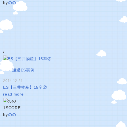
by
のの
通過ES実例
2014.12.24
ES【三井物産】15卒②
read more
1
SCORE
by
のの