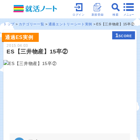
メニュー
ログイン
新規登録
検索
トップ
カテゴリー一覧
通過エントリーシート実例
ES【三井物産】15卒②
1
SCORE
通過ES実例
2015.04.03
ES【三井物産】15卒②