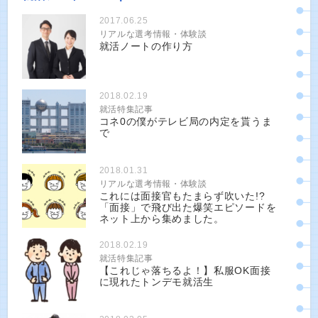
2017.06.25
リアルな選考情報・体験談
就活ノートの作り方
2018.02.19
就活特集記事
コネ0の僕がテレビ局の内定を貰うま
で
2018.01.31
リアルな選考情報・体験談
これには面接官もたまらず吹いた!?
「面接」で飛び出た爆笑エピソードを
ネット上から集めました。
2018.02.19
就活特集記事
【これじゃ落ちるよ！】私服OK面接
に現れたトンデモ就活生