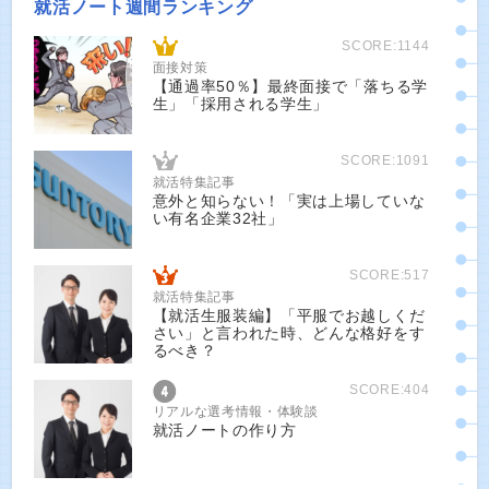
就活ノート週間ランキング
SCORE:1144
面接対策
【通過率50％】最終面接で「落ちる学
生」「採用される学生」
SCORE:1091
就活特集記事
意外と知らない！「実は上場していな
い有名企業32社」
SCORE:517
就活特集記事
【就活生服装編】「平服でお越しくだ
さい」と言われた時、どんな格好をす
るべき？
SCORE:404
リアルな選考情報・体験談
就活ノートの作り方