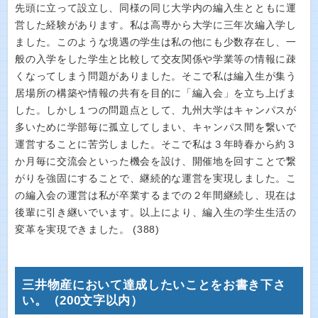
先頭に立って設立し、同様の同じ大学内の編入生とともに運
営した経験があります。私は高専から大学に三年次編入学し
ました。このような境遇の学生は私の他にも少数存在し、一
般の入学をした学生と比較して交友関係や学業等の情報に疎
くなってしまう問題がありました。そこで私は編入生が集う
居場所の構築や情報の共有を目的に「編入会」を立ち上げま
した。しかし１つの問題点として、九州大学はキャンパスが
多いために学部毎に孤立してしまい、キャンパス間を繋いで
運営することに苦労しました。そこで私は３年時春から約３
か月毎に交流会といった機会を設け、開催地を回すことで繋
がりを強固にすることで、継続的な運営を実現しました。こ
の編入会の運営は私が卒業するまでの２年間継続し、現在は
後輩に引き継いでいます。以上により、編入生の学生生活の
変革を実現できました。 (388)
三井物産において達成したいことをお書き下さ
い。（200文字以内）