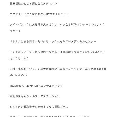
医療福祉のしごと探しならメディルン
エグゼクティブ人材紹介ならDYMエグゼパート
タイ・バンコクにある日本人向けクリニックならDYMインターナショナルク
リニック
ベトナムにある日本人向けクリニックならＤＹＭメディカルセンター
インドネシア・ジャカルタの一般外来・健康診断クリニックならDYMメディ
カルクリニック
内科・小児科・ワクチンの予防接種ならニューヨークのクリニックJapanese
Medical Care
M&A仲介ならDYM M&Aコンサルティング
福利厚生ならウェルフェアステーション
おすすめの買取業者を比較するなら買取プラス