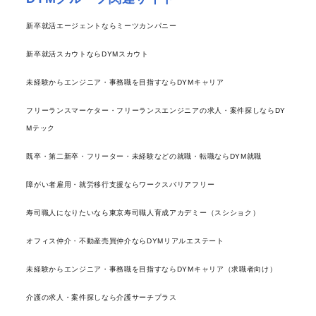
新卒就活エージェントならミーツカンパニー
新卒就活スカウトならDYMスカウト
未経験からエンジニア・事務職を目指すならDYMキャリア
フリーランスマーケター・フリーランスエンジニアの求人・案件探しならDY
Mテック
既卒・第二新卒・フリーター・未経験などの就職・転職ならDYM就職
障がい者雇用・就労移行支援ならワークスバリアフリー
寿司職人になりたいなら東京寿司職人育成アカデミー（スシショク）
オフィス仲介・不動産売買仲介ならDYMリアルエステート
未経験からエンジニア・事務職を目指すならDYMキャリア（求職者向け）
介護の求人・案件探しなら介護サーチプラス