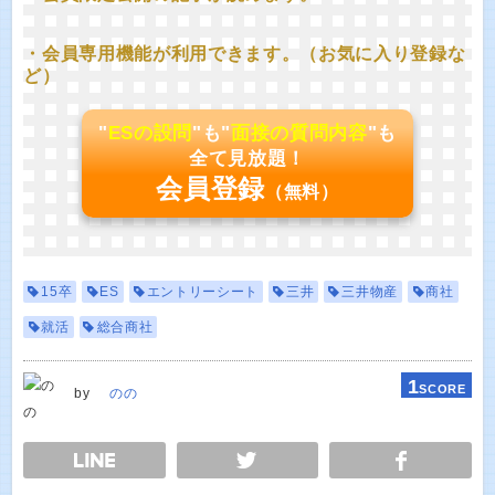
・会員専用機能が利用できます。（お気に入り登録な
ど）
"
ESの設問
"も"
面接の質問内容
"も
全て見放題！
会員登録
（無料）
15卒
ES
エントリーシート
三井
三井物産
商社
就活
総合商社
1
SCORE
by
のの
E
TWEET
SHARE