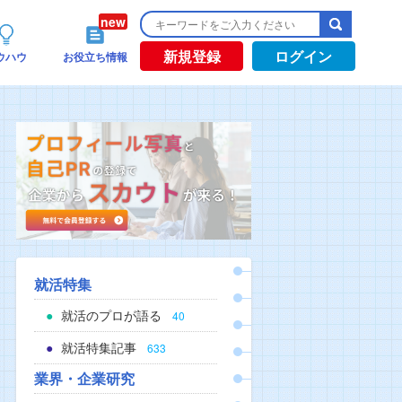
新規登録
ログイン
ウハウ
お役立ち情報
就活特集
就活のプロが語る
40
就活特集記事
633
業界・企業研究