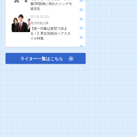
服OK面接に現れたトンデモ
就活生
2018.03.05
就活特集記事
【第一印象は髪型で決ま
る！】男女別就活ヘアスタ
イル特集
ライター一覧はこちら