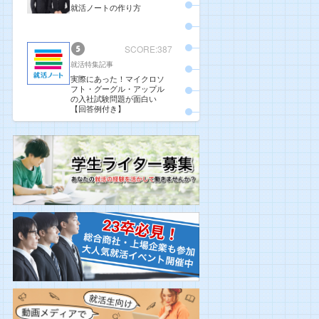
就活ノートの作り方
SCORE:387
就活特集記事
実際にあった！マイクロソ
フト・グーグル・アップル
の入社試験問題が面白い
【回答例付き】