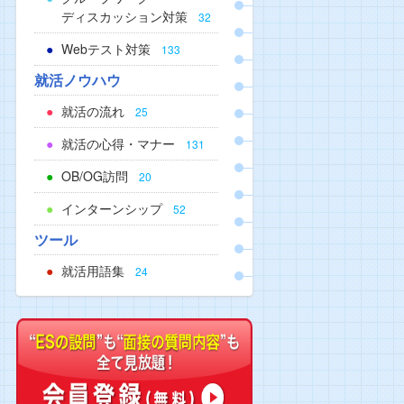
ディスカッション対策
32
Webテスト対策
133
就活ノウハウ
就活の流れ
25
就活の心得・マナー
131
OB/OG訪問
20
インターンシップ
52
ツール
就活用語集
24