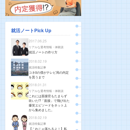
就活ノートPick Up
2017.06.25
リアルな選考情報・体験談
就活ノートの作り方
2018.02.19
就活特集記事
コネ0の僕がテレビ局の内定
を貰うまで
2018.01.31
リアルな選考情報・体験談
これには面接官もたまらず
吹いた!?「面接」で飛び出た
爆笑エピソードをネット上
から集めました。
2018.02.19
就活特集記事
【これじゃ落ちるよ！】私