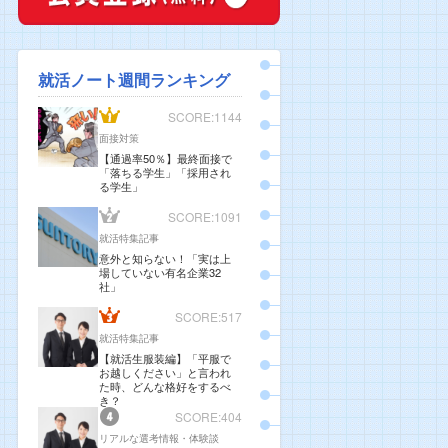
就活ノート週間ランキング
SCORE:1144
面接対策
【通過率50％】最終面接で
「落ちる学生」「採用され
る学生」
SCORE:1091
就活特集記事
意外と知らない！「実は上
場していない有名企業32
社」
SCORE:517
就活特集記事
【就活生服装編】「平服で
お越しください」と言われ
た時、どんな格好をするべ
き？
SCORE:404
リアルな選考情報・体験談