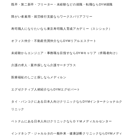
既卒・第二新卒・フリーター・未経験などの就職・転職ならDYM就職
障がい者雇用・就労移行支援ならワークスバリアフリー
寿司職人になりたいなら東京寿司職人育成アカデミー（スシショク）
オフィス仲介・不動産売買仲介ならDYMリアルエステート
未経験からエンジニア・事務職を目指すならDYMキャリア（求職者向け）
介護の求人・案件探しなら介護サーチプラス
医療福祉のしごと探しならメディルン
エグゼクティブ人材紹介ならDYMエグゼパート
タイ・バンコクにある日本人向けクリニックならDYMインターナショナルク
リニック
ベトナムにある日本人向けクリニックならＤＹＭメディカルセンター
インドネシア・ジャカルタの一般外来・健康診断クリニックならDYMメディ