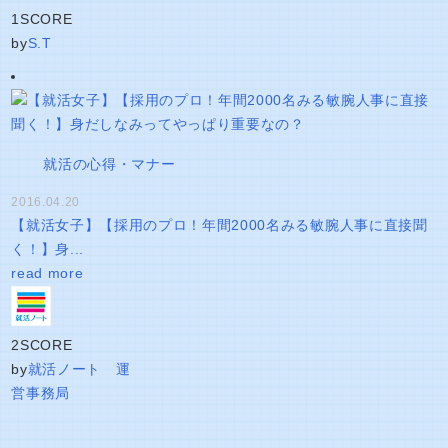
1
SCORE
by
S.T
就活の心得・マナー
2016.04.20
【就活女子】【採用のプロ！年間2000名みる敏腕人事に直接聞
く！】身...
read more
2
SCORE
by
就活ノート 運
営事務局