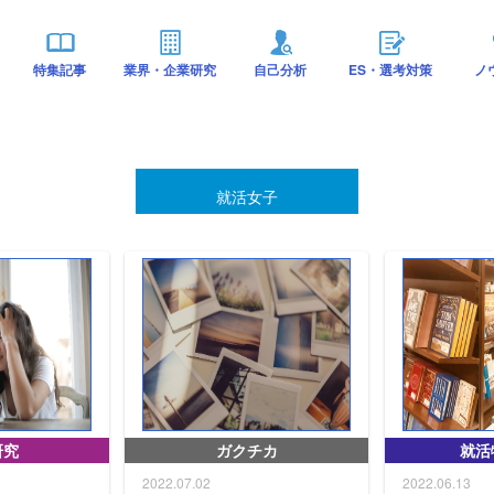
特集記事
業界・企業研究
自己分析
ES・選考対策
ノ
就活女子
研究
ガクチカ
就活
2022.07.02
2022.06.13