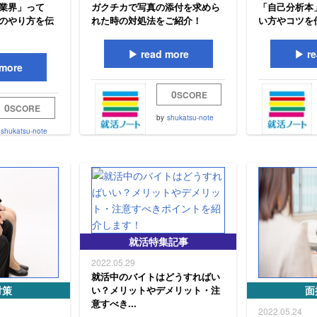
業界」って
ガクチカで写真の添付を求めら
「自己分析本
のやり方を伝
れた時の対処法をご紹介！
い方やコツを
read more
re
more
0
SCORE
0
SCORE
by
shukatsu-note
shukatsu-note
就活特集記事
2022.05.29
就活中のバイトはどうすればい
対策
い？メリットやデメリット・注
面
意すべき...
2022.05.24