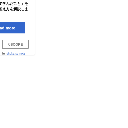
で学んだこと」を
答え方を解説しま
ad more
0
SCORE
by
shukatsu-note