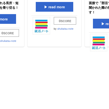
れる長所・短
面接で「部活
read more
を乗り切る！
聞かれた際の
す！
more
0
SCORE
re
by
shukatsu-note
0
SCORE
shukatsu-note