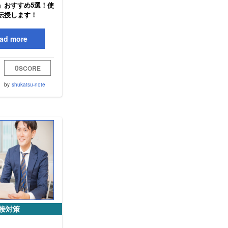
」おすすめ5選！使
伝授します！
ad more
0
SCORE
by
shukatsu-note
接対策