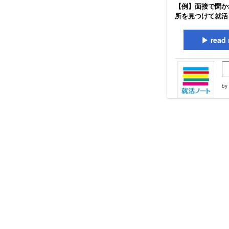
【例】面接で聞か
所を見つけて就活
read 
by