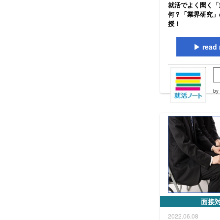
就活でよく聞く「
何？「業界研究」
授！
read 
by
面接
2022.06.08