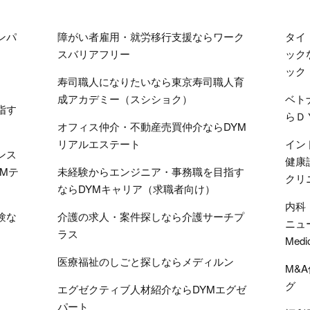
ンパ
障がい者雇用・就労移行支援ならワーク
タイ
スバリアフリー
ック
ック
寿司職人になりたいなら東京寿司職人育
成アカデミー（スシショク）
ベト
指す
らＤ
オフィス仲介・不動産売買仲介ならDYM
リアルエステート
イン
ンス
健康
Mテ
未経験からエンジニア・事務職を目指す
クリ
ならDYMキャリア（求職者向け）
内科
験な
介護の求人・案件探しなら介護サーチプ
ニュ
ラス
Medi
医療福祉のしごと探しならメディルン
M&
グ
エグゼクティブ人材紹介ならDYMエグゼ
パート