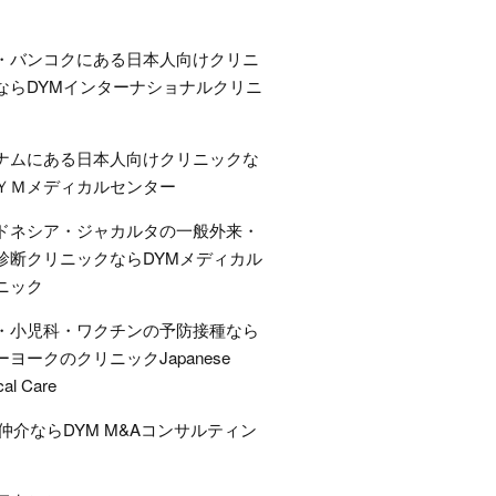
・バンコクにある日本人向けクリニ
ならDYMインターナショナルクリニ
ナムにある日本人向けクリニックな
ＹＭメディカルセンター
ドネシア・ジャカルタの一般外来・
診断クリニックならDYMメディカル
ニック
・小児科・ワクチンの予防接種なら
ーヨークのクリニックJapanese
cal Care
A仲介ならDYM M&Aコンサルティン