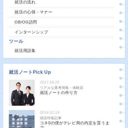
就活の流れ
就活の心得・マナー
OB/OG訪問
インターンシップ
ツール
就活用語集
就活ノートPick Up
2017.06.25
リアルな選考情報・体験談
就活ノートの作り方
2018.02.19
就活特集記事
コネ0の僕がテレビ局の内定を貰うま
で