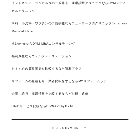
インドネシア・ジャカルタの一般外来・健康診断クリニックならDYMメディ
カルクリニック
内科・小児科・ワクチンの予防接種ならニューヨークのクリニックJapanese
Medical Care
M&A仲介ならDYM M&Aコンサルティング
福利厚生ならウェルフェアステーション
おすすめの買取業者を比較するなら買取プラス
リフォームの見積もり・業者比較をするならMYリフォームラボ
企業・給与・採用情報を比較するならビジ研！通信
BtoBサービス比較ならBIZNAVI byDYM
© 2026 DYM Co., Ltd.