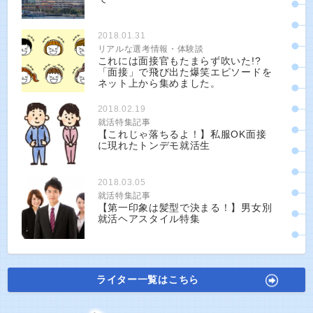
2018.01.31
リアルな選考情報・体験談
これには面接官もたまらず吹いた!?
「面接」で飛び出た爆笑エピソードを
ネット上から集めました。
2018.02.19
就活特集記事
【これじゃ落ちるよ！】私服OK面接
に現れたトンデモ就活生
2018.03.05
就活特集記事
【第一印象は髪型で決まる！】男女別
就活ヘアスタイル特集
ライター一覧はこちら