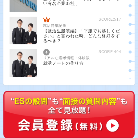
い有名企業32社」
SCORE:517
就活特集記事
【就活生服装編】「平服でお越しくだ
さい」と言われた時、どんな格好をす
るべき？
SCORE:404
リアルな選考情報・体験談
就活ノートの作り方