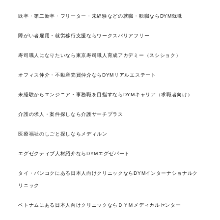
既卒・第二新卒・フリーター・未経験などの就職・転職ならDYM就職
障がい者雇用・就労移行支援ならワークスバリアフリー
寿司職人になりたいなら東京寿司職人育成アカデミー（スシショク）
オフィス仲介・不動産売買仲介ならDYMリアルエステート
未経験からエンジニア・事務職を目指すならDYMキャリア（求職者向け）
介護の求人・案件探しなら介護サーチプラス
医療福祉のしごと探しならメディルン
エグゼクティブ人材紹介ならDYMエグゼパート
タイ・バンコクにある日本人向けクリニックならDYMインターナショナルク
リニック
ベトナムにある日本人向けクリニックならＤＹＭメディカルセンター