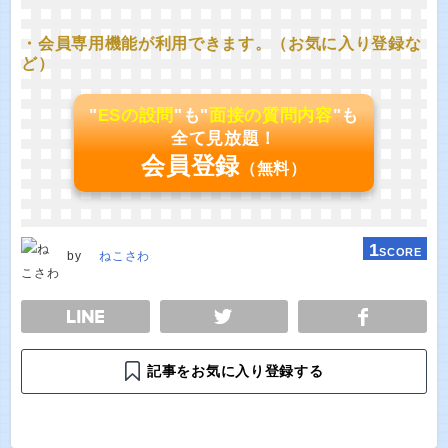
・会員専用機能が利用できます。（お気に入り登録な
ど）
"
ESの設問
"も"
面接の質問内容
"も
全て見放題！
会員登録
（無料）
1
SCORE
by
ねこさわ
E
TWEET
SHARE
記事をお気に入り登録する