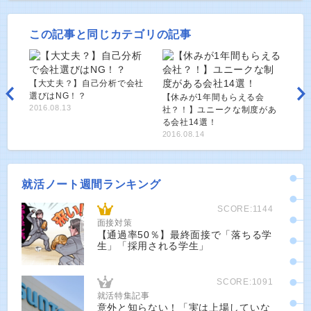
この記事と同じカテゴリの記事
【大丈夫？】自己分析で会社
選びはNG！？
【休みが1年間もらえる会
2016.08.13
社？！】ユニークな制度があ
る会社14選！
2016.08.14
就活ノート週間ランキング
SCORE:1144
面接対策
【通過率50％】最終面接で「落ちる学
生」「採用される学生」
SCORE:1091
就活特集記事
意外と知らない！「実は上場していな