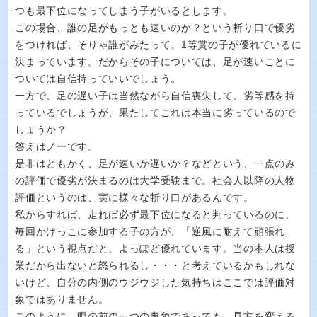
つも最下位になってしまう子がいるとします。
この場合、誰の足がもっとも速いのか？という斬り口で優劣
をつければ、そりゃ誰がみたって、1等賞の子が優れているに
決まっています。だからその子については、足が速いことに
ついては自信持っていいでしょう。
一方で、足の遅い子は当然ながら自信喪失して、劣等感を持
っているでしょうが、果たしてこれは本当に劣っているので
しょうか？
答えはノーです。
是非はともかく、足が速いか遅いか？などという、一点のみ
の評価で優劣が決まるのは大学受験まで。社会人以降の人物
評価というのは、実に様々な斬り口があるんです。
私からすれば、走れば必ず最下位になると判っているのに、
毎回かけっこに参加する子の方が、「逆風に耐えて頑張れ
る」という視点だと、よっぽど優れています。当の本人は授
業だから出ないと怒られるし・・・と考えているかもしれな
いけど、自分の内側のウジウジした気持ちはここでは評価対
象ではありません。
このように、眼の前の一つの事象であっても、見方を変える