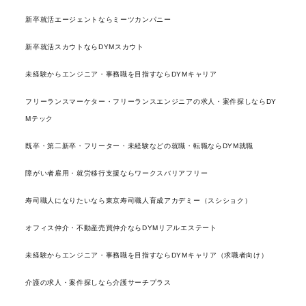
新卒就活エージェントならミーツカンパニー
新卒就活スカウトならDYMスカウト
未経験からエンジニア・事務職を目指すならDYMキャリア
フリーランスマーケター・フリーランスエンジニアの求人・案件探しならDY
Mテック
既卒・第二新卒・フリーター・未経験などの就職・転職ならDYM就職
障がい者雇用・就労移行支援ならワークスバリアフリー
寿司職人になりたいなら東京寿司職人育成アカデミー（スシショク）
オフィス仲介・不動産売買仲介ならDYMリアルエステート
未経験からエンジニア・事務職を目指すならDYMキャリア（求職者向け）
介護の求人・案件探しなら介護サーチプラス