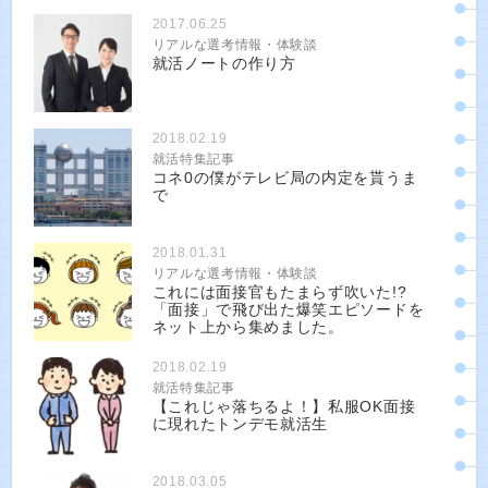
2017.06.25
リアルな選考情報・体験談
就活ノートの作り方
2018.02.19
就活特集記事
コネ0の僕がテレビ局の内定を貰うま
で
2018.01.31
リアルな選考情報・体験談
これには面接官もたまらず吹いた!?
「面接」で飛び出た爆笑エピソードを
ネット上から集めました。
2018.02.19
就活特集記事
【これじゃ落ちるよ！】私服OK面接
に現れたトンデモ就活生
2018.03.05