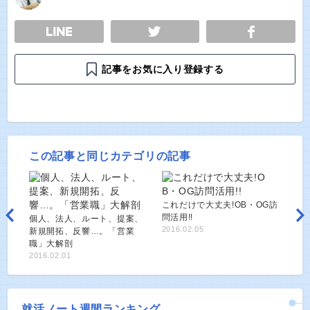
E
TWEET
SHARE
記事をお気に入り登録する
この記事と同じカテゴリの記事
これだけで大丈夫!OB・OG訪
問活用!!
個人、法人、ルート、提案、
2016.02.05
新規開拓、反響…。「営業
職」大解剖
2016.02.01
就活ノート週間ランキング