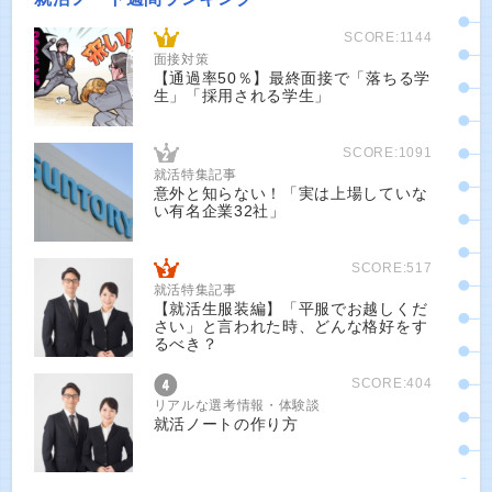
SCORE:1144
面接対策
【通過率50％】最終面接で「落ちる学
生」「採用される学生」
SCORE:1091
就活特集記事
意外と知らない！「実は上場していな
い有名企業32社」
SCORE:517
就活特集記事
【就活生服装編】「平服でお越しくだ
さい」と言われた時、どんな格好をす
るべき？
SCORE:404
リアルな選考情報・体験談
就活ノートの作り方