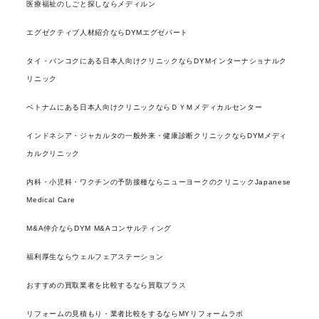
医療福祉のしごと探しならメディルン
エグゼクティブ人材紹介ならDYMエグゼパート
タイ・バンコクにある日本人向けクリニックならDYMインターナショナルク
リニック
ベトナムにある日本人向けクリニックならＤＹＭメディカルセンター
インドネシア・ジャカルタの一般外来・健康診断クリニックならDYMメディ
カルクリニック
内科・小児科・ワクチンの予防接種ならニューヨークのクリニックJapanese
Medical Care
M&A仲介ならDYM M&Aコンサルティング
福利厚生ならウェルフェアステーション
おすすめの買取業者を比較するなら買取プラス
リフォームの見積もり・業者比較をするならMYリフォームラボ