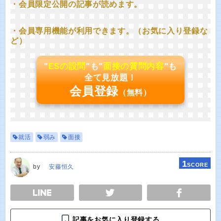
・会員限定公開の記事が読めます。
・会員専用機能が利用できます。（お気に入り登録な
ど）
"
ESの設問
"も"
面接の質問内容
"も
全て見放題！
会員登録
（無料）
就活
弱み
面接
1
SCORE
by
安藤恒久
E
TWEET
SHARE
記事をお気に入り登録する