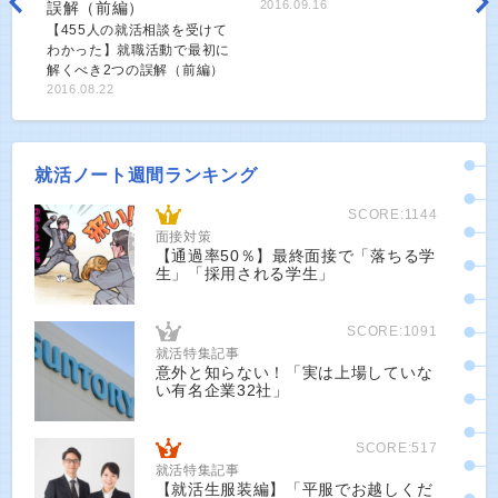
2016.09.16
【455人の就活相談を受けて
わかった】就職活動で最初に
解くべき2つの誤解（前編）
2016.08.22
就活ノート週間ランキング
SCORE:1144
面接対策
【通過率50％】最終面接で「落ちる学
生」「採用される学生」
SCORE:1091
就活特集記事
意外と知らない！「実は上場していな
い有名企業32社」
SCORE:517
就活特集記事
【就活生服装編】「平服でお越しくだ