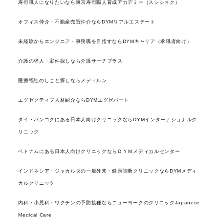
寿司職人になりたいなら東京寿司職人育成アカデミー（スシショク）
オフィス仲介・不動産売買仲介ならDYMリアルエステート
未経験からエンジニア・事務職を目指すならDYMキャリア（求職者向け）
介護の求人・案件探しなら介護サーチプラス
医療福祉のしごと探しならメディルン
エグゼクティブ人材紹介ならDYMエグゼパート
タイ・バンコクにある日本人向けクリニックならDYMインターナショナルク
リニック
ベトナムにある日本人向けクリニックならＤＹＭメディカルセンター
インドネシア・ジャカルタの一般外来・健康診断クリニックならDYMメディ
カルクリニック
内科・小児科・ワクチンの予防接種ならニューヨークのクリニックJapanese
Medical Care