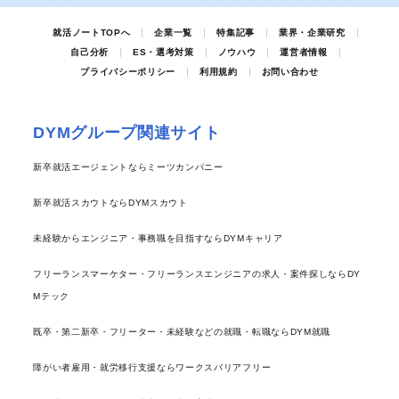
就活ノートTOPへ
企業一覧
特集記事
業界・企業研究
自己分析
ES・選考対策
ノウハウ
運営者情報
プライバシーポリシー
利用規約
お問い合わせ
DYMグループ関連サイト
新卒就活エージェントならミーツカンパニー
新卒就活スカウトならDYMスカウト
未経験からエンジニア・事務職を目指すならDYMキャリア
フリーランスマーケター・フリーランスエンジニアの求人・案件探しならDY
Mテック
既卒・第二新卒・フリーター・未経験などの就職・転職ならDYM就職
障がい者雇用・就労移行支援ならワークスバリアフリー