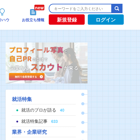
新規登録
ログイン
ウハウ
お役立ち情報
就活特集
就活のプロが語る
40
就活特集記事
633
業界・企業研究