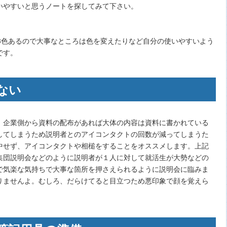
いやすいと思うノートを探してみて下さい。
3色あるので大事なところは色を変えたりなど自分の使いやすいよう
です。
ない
。企業側から資料の配布があれば大体の内容は資料に書かれている
してしまうため説明者とのアイコンタクトの回数が減ってしまうた
中せず、アイコンタクトや相槌をすることをオススメします。上記
集団説明会などのように説明者が１人に対して就活生が大勢などの
で気楽な気持ちで大事な箇所を押さえられるように説明会に臨みま
りませんよ。むしろ、だらけてると目立つため悪印象で顔を覚えら