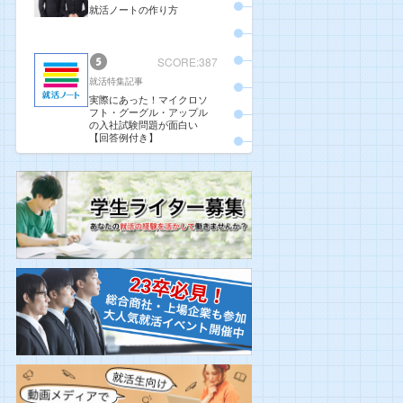
就活ノートの作り方
SCORE:387
就活特集記事
実際にあった！マイクロソ
フト・グーグル・アップル
の入社試験問題が面白い
【回答例付き】