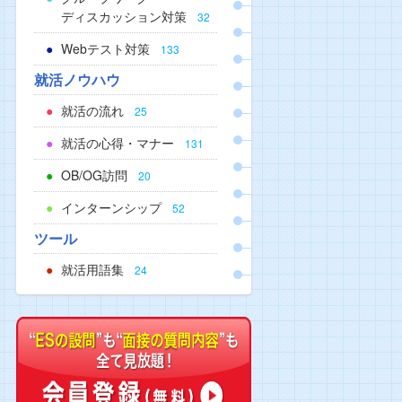
ディスカッション対策
32
Webテスト対策
133
就活ノウハウ
就活の流れ
25
就活の心得・マナー
131
OB/OG訪問
20
インターンシップ
52
ツール
就活用語集
24