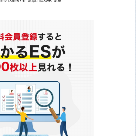
ticles/13998?re_adpcnt=3wB_406