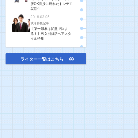
服OK面接に現れたトンデモ
就活生
2018.03.05
就活特集記事
【第一印象は髪型で決ま
る！】男女別就活ヘアスタ
イル特集
ライター一覧はこちら