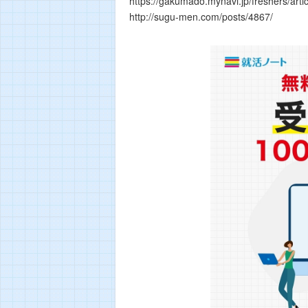
https://gakumado.mynavi.jp/freshers/ar
http://sugu-men.com/posts/4867/