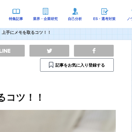
特集記事
業界・企業研究
自己分析
ES・選考対策
ノ
上手にメモを取るコツ！！
記事をお気に入り登録する
るコツ！！