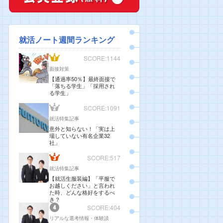
就活ノート週間ランキング
SCORE:1144
面接対策
【通過率50％】最終面接で
「落ちる学生」「採用され
る学生」
SCORE:1091
就活特集記事
意外と知らない！「実は上
場していない有名企業32
社」
SCORE:517
就活特集記事
【就活生服装編】「平服で
お越しください」と言われ
た時、どんな格好をするべ
き？
SCORE:404
リアルな選考情報・体験談