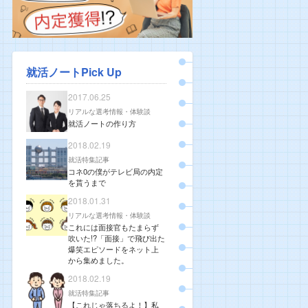
就活ノートPick Up
2017.06.25
リアルな選考情報・体験談
就活ノートの作り方
2018.02.19
就活特集記事
コネ0の僕がテレビ局の内定
を貰うまで
2018.01.31
リアルな選考情報・体験談
これには面接官もたまらず
吹いた!?「面接」で飛び出た
爆笑エピソードをネット上
から集めました。
2018.02.19
就活特集記事
【これじゃ落ちるよ！】私