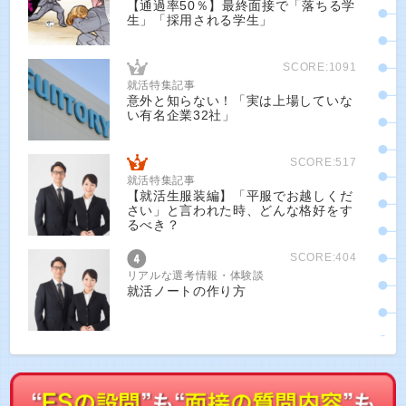
【通過率50％】最終面接で「落ちる学
生」「採用される学生」
SCORE:1091
就活特集記事
意外と知らない！「実は上場していな
い有名企業32社」
SCORE:517
就活特集記事
【就活生服装編】「平服でお越しくだ
さい」と言われた時、どんな格好をす
るべき？
SCORE:404
リアルな選考情報・体験談
就活ノートの作り方