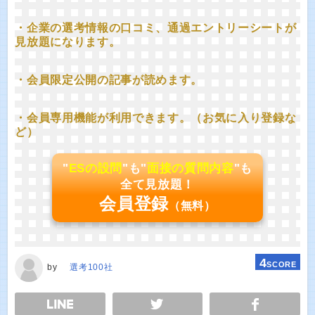
・企業の選考情報の口コミ、通過エントリーシートが
見放題になります。
・会員限定公開の記事が読めます。
・会員専用機能が利用できます。（お気に入り登録な
ど）
"
ESの設問
"も"
面接の質問内容
"も
全て見放題！
会員登録
（無料）
4
SCORE
by
選考100社
E
TWEET
SHARE