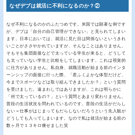
なぜデブは就活に不利になるのか？②
なぜ不利になるのかのふたつめです。米国では顕著な例です
が、デブは「自分の自己管理ができない」と見られてしまい
ます。日本においては、就活に見た目は関係ないというきれ
いごとがささやかれていますが、そんなことはありません。
そもそも集団面接などで太っている学生が来ると、どうして
も太っていない学生と比較をしてしまいます。これは視覚的
に仕方がありません。私自身、就職活動が始まる前のインタ
ーンシップの面接に行った際、「君ふくよかな体型だけど、
今までスポーツなどは取り組んできましたか？」という質問
を受けました。遠まわしではありますが、これは明らかに
「何で太っているの？」という質問とあまり変わりません。
普段の生活状況を問われているのです。普段の生活がだらし
ない＝仕事がはじまってもだらしないだろうという先入観が
どうしても入ってしまいます。なので私は就活が始まる前の
数ヶ月で１３キロ痩せました笑