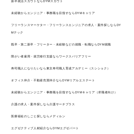
新卒就活スカウトならDYMスカウト
未経験からエンジニア・事務職を目指すならDYMキャリア
フリーランスマーケター・フリーランスエンジニアの求人・案件探しならDY
Mテック
既卒・第二新卒・フリーター・未経験などの就職・転職ならDYM就職
障がい者雇用・就労移行支援ならワークスバリアフリー
寿司職人になりたいなら東京寿司職人育成アカデミー（スシショク）
オフィス仲介・不動産売買仲介ならDYMリアルエステート
未経験からエンジニア・事務職を目指すならDYMキャリア（求職者向け）
介護の求人・案件探しなら介護サーチプラス
医療福祉のしごと探しならメディルン
エグゼクティブ人材紹介ならDYMエグゼパート