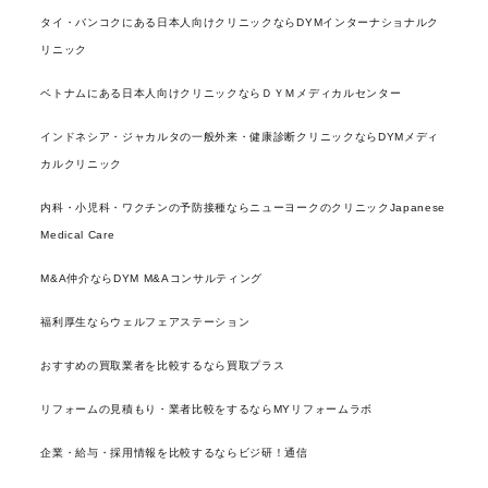
タイ・バンコクにある日本人向けクリニックならDYMインターナショナルク
リニック
ベトナムにある日本人向けクリニックならＤＹＭメディカルセンター
インドネシア・ジャカルタの一般外来・健康診断クリニックならDYMメディ
カルクリニック
内科・小児科・ワクチンの予防接種ならニューヨークのクリニックJapanese
Medical Care
M&A仲介ならDYM M&Aコンサルティング
福利厚生ならウェルフェアステーション
おすすめの買取業者を比較するなら買取プラス
リフォームの見積もり・業者比較をするならMYリフォームラボ
企業・給与・採用情報を比較するならビジ研！通信