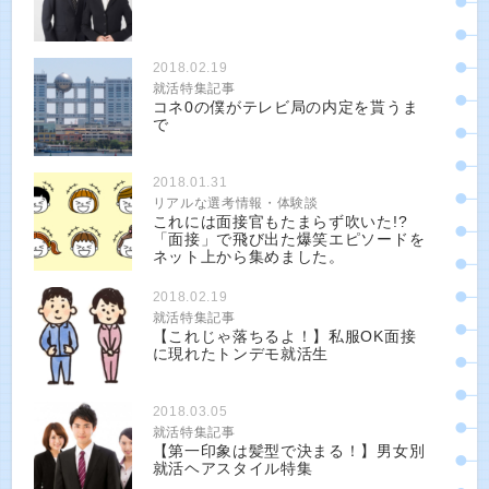
2018.02.19
就活特集記事
コネ0の僕がテレビ局の内定を貰うま
で
2018.01.31
リアルな選考情報・体験談
これには面接官もたまらず吹いた!?
「面接」で飛び出た爆笑エピソードを
ネット上から集めました。
2018.02.19
就活特集記事
【これじゃ落ちるよ！】私服OK面接
に現れたトンデモ就活生
2018.03.05
就活特集記事
【第一印象は髪型で決まる！】男女別
就活ヘアスタイル特集