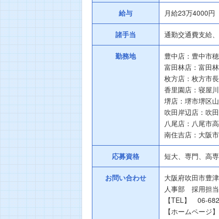
給与
月給23万4000
諸手当
通勤交通費支給、
勤務地
豊中店：豊中市穂積
富田林店：富田林市
枚方店：枚方市長尾
香里園店：寝屋川市
堺店：堺市堺区山本
吹田岸辺店：吹田市
八尾店：八尾市高美
南住吉店：大阪市住
応募資格
短大、専門、高専
お問い合わせ
大阪府吹田市豊津
人事部 採用担当
【TEL】 06-682
【ホームページ】 htt