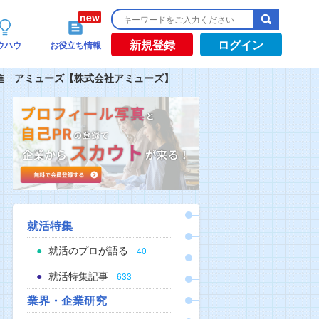
新規登録
ログイン
ウハウ
お役立ち情報
進 アミューズ【株式会社アミューズ】
就活特集
就活のプロが語る
40
就活特集記事
633
業界・企業研究