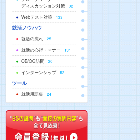
ディスカッション対策
32
Webテスト対策
133
就活ノウハウ
就活の流れ
25
就活の心得・マナー
131
OB/OG訪問
20
インターンシップ
52
ツール
就活用語集
24