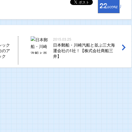
22
お気に入り
SCORE
2015.03.25
シック
日本郵船・川崎汽船と並ぶ三大海
力のア
運会社の1社！【株式会社商船三
ック
井】