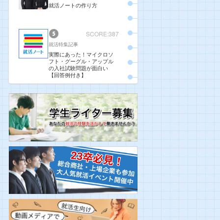
就活ノートの作り方
SCORE:387
就活特集記事
実際にあった！マイクロソ
フト・グーグル・アップル
の入社試験問題が面白い
【回答例付き】