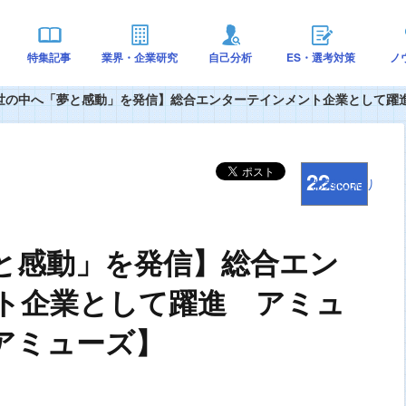
特集記事
業界・企業研究
自己分析
ES・選考対策
ノ
世の中へ「夢と感動」を発信】総合エンターテインメント企業として躍
22
お気に入り
SCORE
と感動」を発信】総合エン
ト企業として躍進 アミュ
アミューズ】