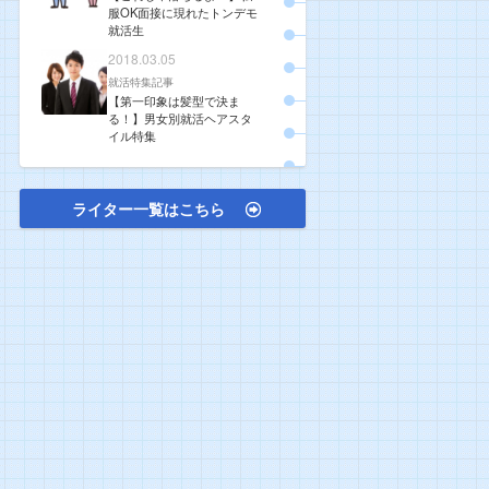
服OK面接に現れたトンデモ
就活生
2018.03.05
就活特集記事
【第一印象は髪型で決ま
る！】男女別就活ヘアスタ
イル特集
ライター一覧はこちら