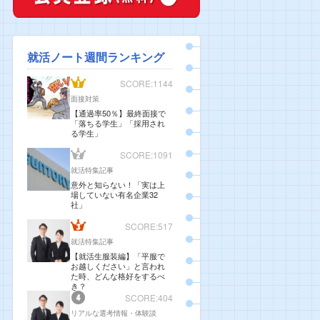
就活ノート週間ランキング
SCORE:1144
面接対策
【通過率50％】最終面接で
「落ちる学生」「採用され
る学生」
SCORE:1091
就活特集記事
意外と知らない！「実は上
場していない有名企業32
社」
SCORE:517
就活特集記事
【就活生服装編】「平服で
お越しください」と言われ
た時、どんな格好をするべ
き？
SCORE:404
リアルな選考情報・体験談