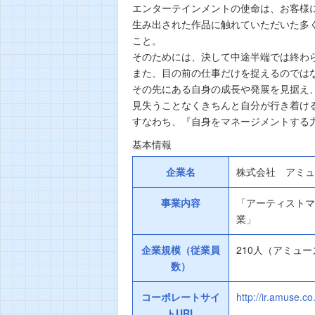
エンターテインメントの使命は、お客様
生み出された作品に触れていただいた多
こと。
そのためには、決して中途半端では終わ
また、目の前の仕事だけを捉えるのでは
その先にある自身の成長や発展を見据え
見失うことなくきちんと自分が行き着け
すなわち、『自身をマネージメントする
基本情報
企業名
株式会社 アミュ
事業内容
「アーティストマ
業」
企業規模（従業員
210人（アミュー
数）
コーポレートサイ
http://ir.amuse.co
トURL