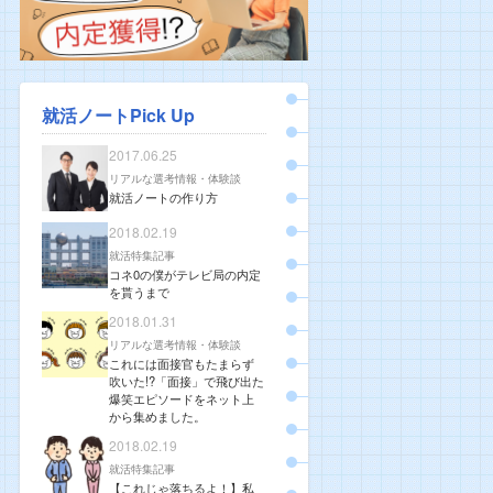
就活ノートPick Up
2017.06.25
リアルな選考情報・体験談
就活ノートの作り方
2018.02.19
就活特集記事
コネ0の僕がテレビ局の内定
を貰うまで
2018.01.31
リアルな選考情報・体験談
これには面接官もたまらず
吹いた!?「面接」で飛び出た
爆笑エピソードをネット上
から集めました。
2018.02.19
就活特集記事
【これじゃ落ちるよ！】私