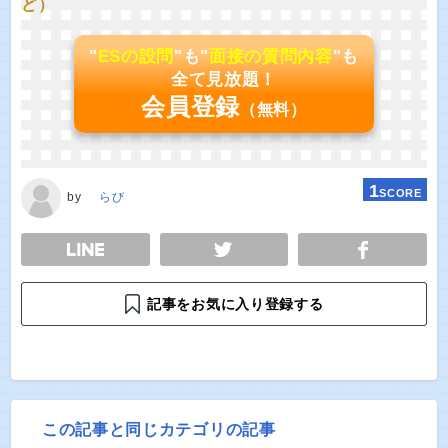
ど）
"
ESの設問
"も"
面接の質問内容
"も
全て見放題！
会員登録
（無料）
1
SCORE
by
らび
E
TWEET
SHARE
記事をお気に入り登録する
この記事と同じカテゴリの記事