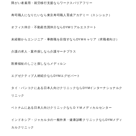
障がい者雇用・就労移行支援ならワークスバリアフリー
寿司職人になりたいなら東京寿司職人育成アカデミー（スシショク）
オフィス仲介・不動産売買仲介ならDYMリアルエステート
未経験からエンジニア・事務職を目指すならDYMキャリア（求職者向け）
介護の求人・案件探しなら介護サーチプラス
医療福祉のしごと探しならメディルン
エグゼクティブ人材紹介ならDYMエグゼパート
タイ・バンコクにある日本人向けクリニックならDYMインターナショナルク
リニック
ベトナムにある日本人向けクリニックならＤＹＭメディカルセンター
インドネシア・ジャカルタの一般外来・健康診断クリニックならDYMメディ
カルクリニック