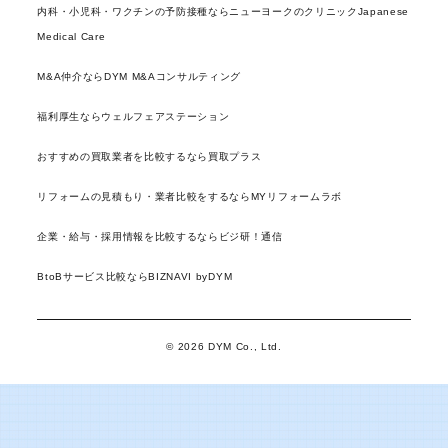
内科・小児科・ワクチンの予防接種ならニューヨークのクリニックJapanese
Medical Care
M&A仲介ならDYM M&Aコンサルティング
福利厚生ならウェルフェアステーション
おすすめの買取業者を比較するなら買取プラス
リフォームの見積もり・業者比較をするならMYリフォームラボ
企業・給与・採用情報を比較するならビジ研！通信
BtoBサービス比較ならBIZNAVI byDYM
© 2026 DYM Co., Ltd.