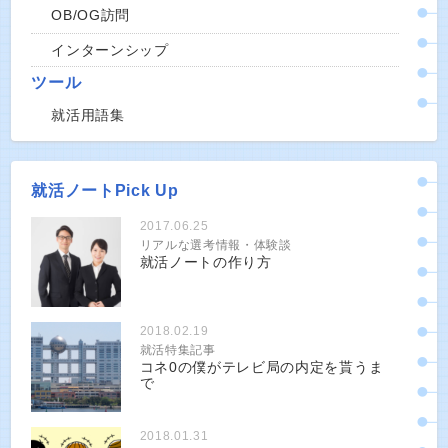
OB/OG訪問
インターンシップ
ツール
就活用語集
就活ノートPick Up
2017.06.25
リアルな選考情報・体験談
就活ノートの作り方
2018.02.19
就活特集記事
コネ0の僕がテレビ局の内定を貰うま
で
2018.01.31