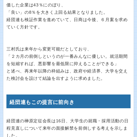
価した企業は43％にのぼり、
「良い」の8％を大きく上回る結果となりました。
経団連も検証作業を進めていて、日商は今後、６月案を求め
ていく方針です。
三村氏は来年から変更可能だとしており、
「２カ月の前倒しというのが一番みんなに優しい。就活期間
を短縮すれば、悪影響を最低限に抑えることができる」
と述べ、再来年以降の枠組みは、政府や経済界、大学を交え
た検討会を設けて結論を出すように求めました。
経団連もこの提言に前向き
経団連の榊原定征会長は16日、大学生の就職・採用活動の日
程見直しについて来年の面接解禁を前倒しする考えを示しま
した。