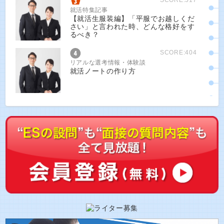
SCORE:517
就活特集記事
【就活生服装編】「平服でお越しくだ
さい」と言われた時、どんな格好をす
るべき？
SCORE:404
リアルな選考情報・体験談
就活ノートの作り方