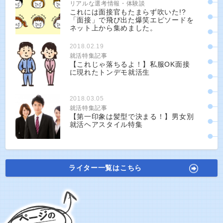
リアルな選考情報・体験談
これには面接官もたまらず吹いた!?
「面接」で飛び出た爆笑エピソードを
ネット上から集めました。
2018.02.19
就活特集記事
【これじゃ落ちるよ！】私服OK面接
に現れたトンデモ就活生
2018.03.05
就活特集記事
【第一印象は髪型で決まる！】男女別
就活ヘアスタイル特集
ライター一覧はこちら