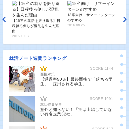
18卒向け サマーインターン
のすすめ
【16卒の就活を振り返る】日
2016.08.25
程後ろ倒しが混乱を生んだ理
由
2015.10.07
就活ノート週間ランキング
SCORE:1144
面接対策
【通過率50％】最終面接で「落ちる学
生」「採用される学生」
SCORE:1091
就活特集記事
意外と知らない！「実は上場していな
い有名企業32社」